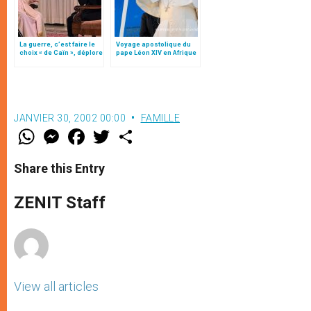
La guerre, c’est faire le
Voyage apostolique du
choix « de Caïn », déplore
pape Léon XIV en Afrique
le pape François
JANVIER 30, 2002 00:00
FAMILLE
W
M
F
T
S
h
e
a
w
h
a
s
c
i
a
t
s
e
t
r
Share this Entry
s
e
b
t
e
A
n
o
e
p
g
o
r
ZENIT Staff
p
e
k
r
View all articles