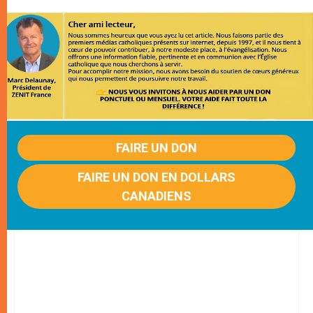
FAIRE UN DON
FAIRE UN DON EN DOLLARS
CANADIENS