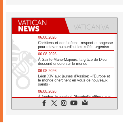
06.08.2026
Chrétiens et confucéens: respect et sagesse
pour relever aujourd'hui les «défis urgents»
06.08.2026
À Sainte-Marie-Majeure, la grâce de Dieu
descend encore sur le monde
06.08.2026
Léon XIV aux jeunes d'Assise: «l'Europe et
le monde cherchent en vous de nouveaux
saints»
06.08.2026
À Assise, le cardinal Pizzaballa affirme que
«les chrétiens veulent la paix»
06.08.2026
Au Mexique, le cardinal Parolin invite à être
aux côtés des marginalisées
06.08.2026