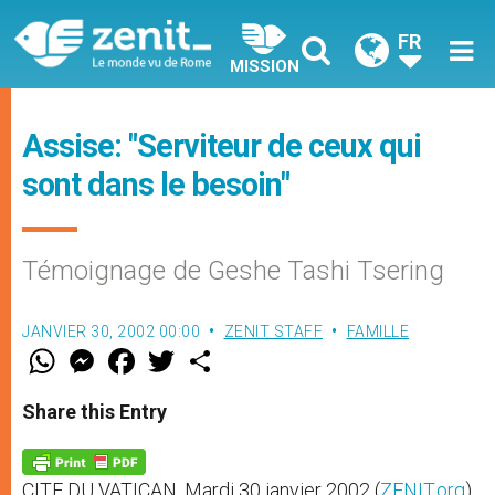
FR
MISSION
Assise: "Serviteur de ceux qui
sont dans le besoin"
Témoignage de Geshe Tashi Tsering
JANVIER 30, 2002 00:00
ZENIT STAFF
FAMILLE
W
M
F
T
S
h
e
a
w
h
a
s
c
i
a
t
s
e
t
r
Share this Entry
s
e
b
t
e
A
n
o
e
p
g
o
r
p
e
k
CITE DU VATICAN, Mardi 30 janvier 2002 (
ZENIT.org
)
r