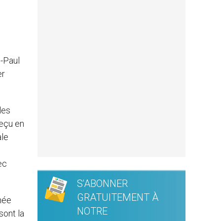
n-Paul
er
les
reçu en
ale
ec
S'ABONNER
GRATUITEMENT À
née
NOTRE
sont la