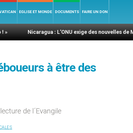
 VATICAN
EGLISE ET MONDE
DOCUMENTS
FAIRE UN DON
Nicaragua : L’ONU exige des nouvelles de Mgr Mata
 éboueurs à être des
lecture de l´Evangile
CALES