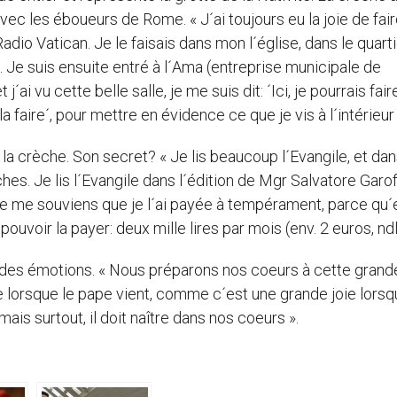
vec les éboueurs de Rome. « J´ai toujours eu la joie de fair
adio Vatican. Je le faisais dans mon l´église, dans le quart
. Je suis ensuite entré à l´Ama (entreprise municipale de
´ai vu cette belle salle, je me suis dit: ´Ici, je pourrais fai
 faire´, pour mettre en évidence ce que je vis à l´intérieur 
 la crèche. Son secret? « Je lis beaucoup l´Evangile, et dan
ches. Je lis l´Evangile dans l´édition de Mgr Salvatore Garof
 je me souviens que je l´ai payée à tempérament, parce qu´
 pouvoir la payer: deux mille lires par mois (env. 2 euros, ndl
andes émotions. « Nous préparons nos coeurs à cette grande
ie lorsque le pape vient, comme c´est une grande joie lors
mais surtout, il doit naître dans nos coeurs ».