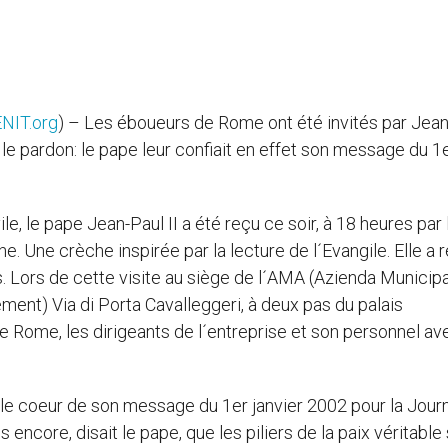
NIT.org
) – Les éboueurs de Rome ont été invités par Jea
et le pardon: le pape leur confiait en effet son message du 1
, le pape Jean-Paul II a été reçu ce soir, à 18 heures par 
e. Une crèche inspirée par la lecture de l´Evangile. Elle a 
rs. Lors de cette visite au siège de l´AMA (Azienda Municip
ment) Via di Porta Cavalleggeri, à deux pas du palais
 de Rome, les dirigeants de l´entreprise et son personnel av
s le coeur de son message du 1er janvier 2002 pour la Jour
 encore, disait le pape, que les piliers de la paix véritable 