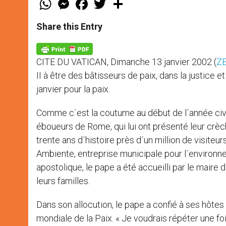
h
e
a
w
h
a
s
c
i
a
t
s
e
t
r
Share this Entry
s
e
b
t
e
A
n
o
e
p
g
o
r
p
e
k
CITE DU VATICAN, Dimanche 13 janvier 2002 (
ZE
r
II à être des bâtisseurs de paix, dans la justice 
janvier pour la paix.
Comme c´est la coutume au début de l´année civile
éboueurs de Rome, qui lui ont présenté leur crèch
trente ans d´histoire près d´un million de visiteu
Ambiente, entreprise municipale pour l´environne
apostolique, le pape a été accueilli par le maire
leurs familles.
Dans son allocution, le pape a confié à ses hôte
mondiale de la Paix. « Je voudrais répéter une fois