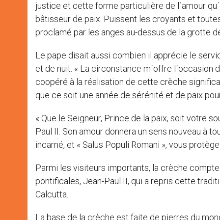
justice et cette forme particulière de l´amour qu´
bâtisseur de paix. Puissent les croyants et tout
proclamé par les anges au-dessus de la grotte de 
Le pape disait aussi combien il apprécie le servic
et de nuit. « La circonstance m´offre l´occasion
coopéré à la réalisation de cette crèche signifi
que ce soit une année de sérénité et de paix pour
« Que le Seigneur, Prince de la paix, soit votre s
Paul II. Son amour donnera un sens nouveau à tou
incarné, et « Salus Populi Romani », vous protège a
Parmi les visiteurs importants, la crèche compte P
pontificales, Jean-Paul II, qui a repris cette tra
Calcutta.
La base de la crèche est faite de pierres du mond