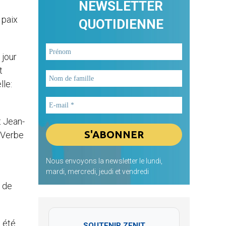
NEWSLETTER
 paix
QUOTIDIENNE
 jour
t
lle:
t Jean-
u Verbe
Nous envoyons la newsletter le lundi,
mardi, mercredi, jeudi et vendredi
a de
a été
SOUTENIR ZENIT