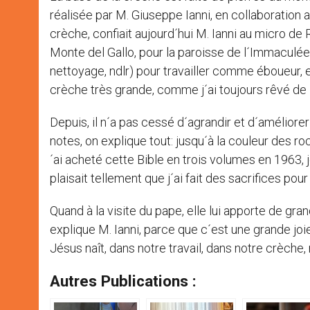
réalisée par M. Giuseppe Ianni, en collaboration a
crèche, confiait aujourd´hui M. Ianni au micro de R
Monte del Gallo, pour la paroisse de l´Immaculée
nettoyage, ndlr) pour travailler comme éboueur, et j
crèche très grande, comme j´ai toujours rêvé de la
Depuis, il n´a pas cessé d´agrandir et d´améliorer
notes, on explique tout: jusqu´à la couleur des ro
´ai acheté cette Bible en trois volumes en 1963,
plaisait tellement que j´ai fait des sacrifices pour
Quand à la visite du pape, elle lui apporte de gr
explique M. Ianni, parce que c´est une grande jo
Jésus naît, dans notre travail, dans notre crèche, 
Autres Publications :