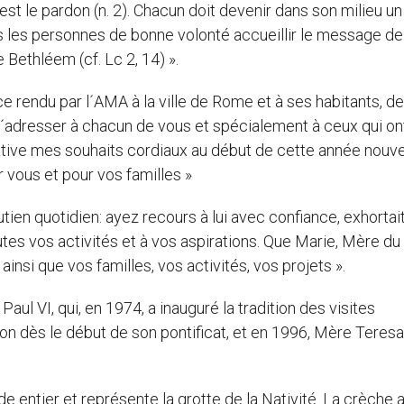
est le pardon (n. 2). Chacun doit devenir dans son milieu un
es les personnes de bonne volonté accueillir le message de
Bethléem (cf. Lc 2, 14) ».
e rendu par l´AMA à la ville de Rome et à ses habitants, de
 d´adresser à chacun de vous et spécialement à ceux qui on
cative mes souhaits cordiaux au début de cette année nouve
 vous et pour vos familles »
outien quotidien: ayez recours à lui avec confiance, exhortai
tes vos activités et à vos aspirations. Que Marie, Mère d
insi que vos familles, vos activités, vos projets ».
aul VI, qui, en 1974, a inauguré la tradition des visites
dition dès le début de son pontificat, et en 1996, Mère Teres
e entier et représente la grotte de la Nativité. La crèche 