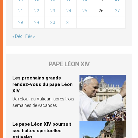
21
22
23
24
25
26
27
28
29
30
31
« Déc
Fév »
PAPE LÉON XIV
Les prochains grands
rendez-vous du pape Léon
XIV
De retour au Vatican, après trois
semaines de vacances
Le pape Léon XIV poursuit
ses haltes spirituelles
estivales