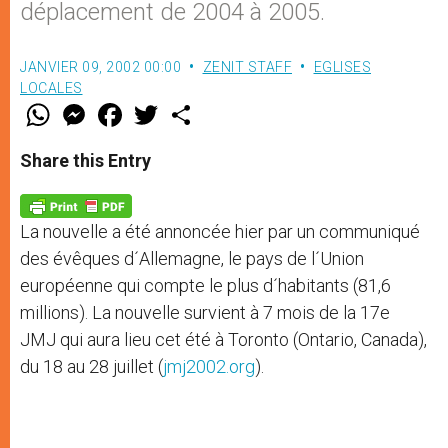
déplacement de 2004 à 2005.
JANVIER 09, 2002 00:00
ZENIT STAFF
EGLISES
LOCALES
W
M
F
T
S
h
e
a
w
h
a
s
c
i
a
t
s
e
t
r
Share this Entry
s
e
b
t
e
A
n
o
e
p
g
o
r
p
e
k
La nouvelle a été annoncée hier par un communiqué
r
des évêques d´Allemagne, le pays de l´Union
européenne qui compte le plus d´habitants (81,6
millions). La nouvelle survient à 7 mois de la 17e
JMJ qui aura lieu cet été à Toronto (Ontario, Canada),
du 18 au 28 juillet (
jmj2002.org
).