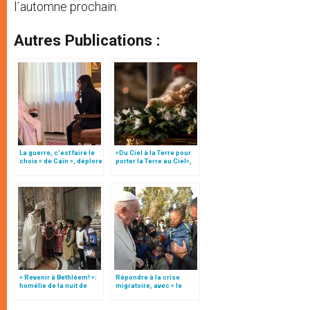
l´automne prochain.
Autres Publications :
La guerre, c’est faire le
«Du Ciel à la Terre pour
choix « de Caïn », déplore
porter la Terre au Ciel»,
le pape François
par Mgr Francesco Follo
« Revenir à Bethléem! »:
Répondre à la crise
homélie de la nuit de
migratoire, avec « le
Noël (texte complet)
style de l’humanité »!
(texte complet)