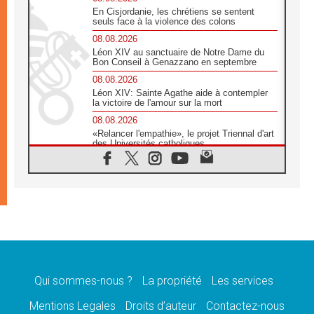
En Cisjordanie, les chrétiens se sentent
seuls face à la violence des colons
08.08.2026
Léon XIV au sanctuaire de Notre Dame du
Bon Conseil à Genazzano en septembre
08.08.2026
Léon XIV: Sainte Agathe aide à contempler
la victoire de l'amour sur la mort
08.08.2026
«Relancer l'empathie», le projet Triennal d'art
des Universités catholiques
08.08.2026
Signis 2026, donner la parole aux religieuses
catholiques
08.08.2026
Au Bangladesh, l'Église accompagne les
Dalits sur le chemin de la dignité
07.08.2026
Philippines: le vicariat apostolique de
Calapan devient un diocèse
Qui sommes-nous ?
La propriété
Les services
07.08.2026
Congo-Brazzaville: le 15 août, entre solennité
Mentions Legales
Droits d’auteur
Contactez-nous
de l'Assomption et mémoire nationale