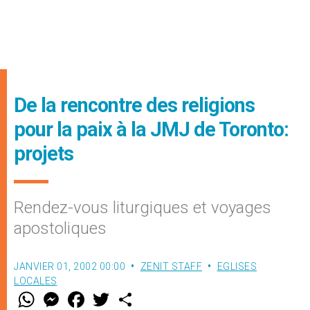
De la rencontre des religions
pour la paix à la JMJ de Toronto:
projets
Rendez-vous liturgiques et voyages
apostoliques
JANVIER 01, 2002 00:00
ZENIT STAFF
EGLISES
LOCALES
W
M
F
T
S
h
e
a
w
h