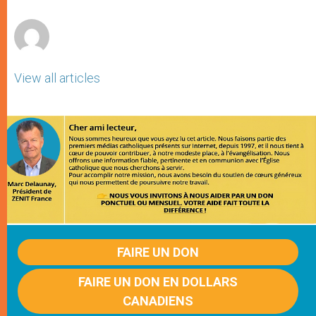
r
View all articles
FAIRE UN DON
FAIRE UN DON EN DOLLARS
CANADIENS