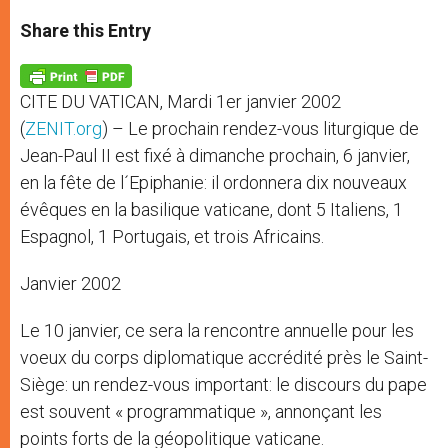
a
s
c
i
a
t
s
e
t
r
Share this Entry
s
e
b
t
e
A
n
o
e
p
g
o
r
p
e
k
CITE DU VATICAN, Mardi 1er janvier 2002
r
(
ZENIT.org
) – Le prochain rendez-vous liturgique de
Jean-Paul II est fixé à dimanche prochain, 6 janvier,
en la fête de l´Epiphanie: il ordonnera dix nouveaux
évêques en la basilique vaticane, dont 5 Italiens, 1
Espagnol, 1 Portugais, et trois Africains.
Janvier 2002
Le 10 janvier, ce sera la rencontre annuelle pour les
voeux du corps diplomatique accrédité près le Saint-
Siège: un rendez-vous important: le discours du pape
est souvent « programmatique », annonçant les
points forts de la géopolitique vaticane.