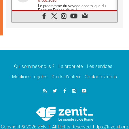
07.08.2026
Le programme du voyage apostolique du
Pape en France dévoilé
07.08.2026
1ère Conférence continentale sur l'éducation
catholique en Afrique
07.08.2026
Un logo symbolique pour la venue du Pape
en France
07.08.2026
Cardinal Rossi: «La venue du Pape Léon en
Argentine est un hommage à François»
Qui sommes-nous ?
La propriété
Les services
07.08.2026
Hiroshima et Nagasaki, 81 ans après,
Mentions Legales
Droits d’auteur
Contactez-nous
lancement des «dix jours de prière pour la
paix»
06.08.2026
Préparatifs des JMJ 2027 à Séoul: «c'est
passionnant et l'impatience est immense!»
06.08.2026
Chrétiens et confucéens: respect et sagesse
pour relever les «défis urgents»
Copyright © 2026 ZENIT. All Rights Reserved. https://fr.zenit.org