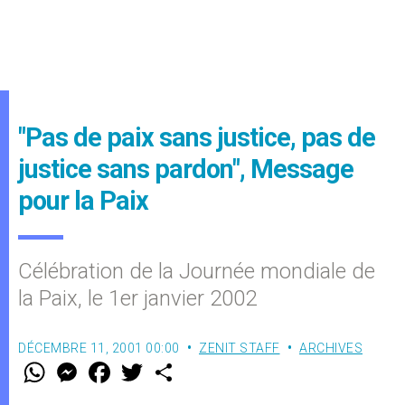
"Pas de paix sans justice, pas de
justice sans pardon", Message
pour la Paix
Célébration de la Journée mondiale de
la Paix, le 1er janvier 2002
DÉCEMBRE 11, 2001 00:00
ZENIT STAFF
ARCHIVES
W
M
F
T
S
h
e
a
w
h
a
s
c
i
a