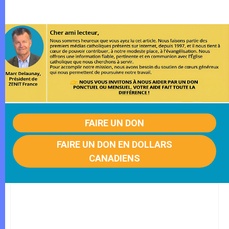
FAIRE UN DON
FAIRE UN DON EN DOLLARS
CANADIENS