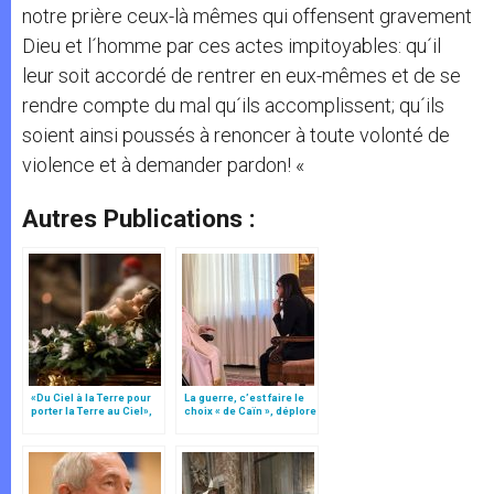
notre prière ceux-là mêmes qui offensent gravement
Dieu et l´homme par ces actes impitoyables: qu´il
leur soit accordé de rentrer en eux-mêmes et de se
rendre compte du mal qu´ils accomplissent; qu´ils
soient ainsi poussés à renoncer à toute volonté de
violence et à demander pardon! «
Autres Publications :
«Du Ciel à la Terre pour
La guerre, c’est faire le
porter la Terre au Ciel»,
choix « de Caïn », déplore
par Mgr Francesco Follo
le pape François