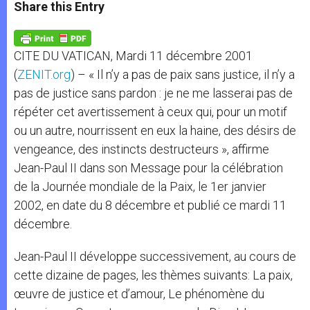
t
s
e
t
r
Share this Entry
s
e
b
t
e
A
n
o
e
p
g
o
r
p
e
k
CITE DU VATICAN, Mardi 11 décembre 2001
r
(
ZENIT.org
) – « Il n’y a pas de paix sans justice, il n’y a
pas de justice sans pardon : je ne me lasserai pas de
répéter cet avertissement à ceux qui, pour un motif
ou un autre, nourrissent en eux la haine, des désirs de
vengeance, des instincts destructeurs », affirme
Jean-Paul II dans son Message pour la célébration
de la Journée mondiale de la Paix, le 1er janvier
2002, en date du 8 décembre et publié ce mardi 11
décembre.
Jean-Paul II développe successivement, au cours de
cette dizaine de pages, les thèmes suivants: La paix,
œuvre de justice et d’amour, Le phénomène du