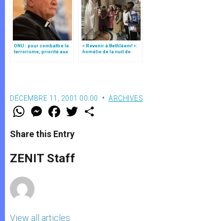
ONU : pour combattre le
« Revenir à Bethléem! »:
terrorisme, priorité aux
homélie de la nuit de
victimes
Noël (texte complet)
DÉCEMBRE 11, 2001 00:00
ARCHIVES
W
M
F
T
S
h
e
a
w
h
a
s
c
i
a
t
s
e
t
r
Share this Entry
s
e
b
t
e
A
n
o
e
p
g
o
r
ZENIT Staff
p
e
k
r
View all articles