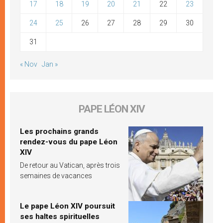
17
18
19
20
21
22
23
24
25
26
27
28
29
30
31
« Nov
Jan »
PAPE LÉON XIV
Les prochains grands
rendez-vous du pape Léon
XIV
De retour au Vatican, après trois
semaines de vacances
Le pape Léon XIV poursuit
ses haltes spirituelles