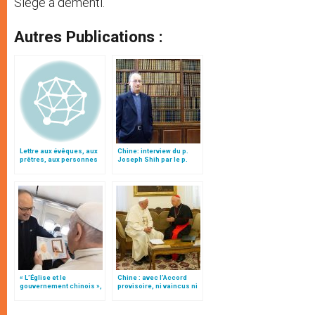
Siège a démenti.
Autres Publications :
Lettre aux évêques, aux
Chine: interview du p.
prêtres, aux personnes
Joseph Shih par le p.
consacrées et aux
Antonio Spadaro sj
fidèles de l'Église
catholique en Chine
« L’Église et le
Chine : avec l’Accord
gouvernement chinois »,
provisoire, ni vaincus ni
interview du p. Joseph
vainqueurs, par le card.
Shih par le p. Spadaro
Filoni