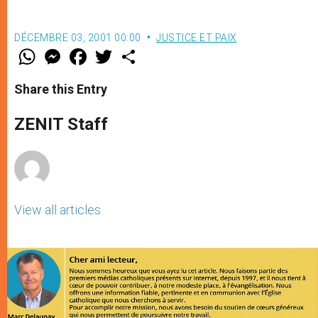
DÉCEMBRE 03, 2001 00:00
JUSTICE ET PAIX
W
M
F
T
S
h
e
a
w
h
a
s
c
i
a
t
s
e
t
r
Share this Entry
s
e
b
t
e
A
n
o
e
p
g
o
r
ZENIT Staff
p
e
k
r
View all articles