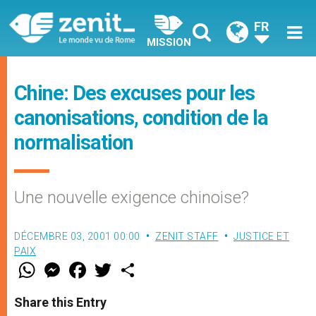
FR
MISSION
Chine: Des excuses pour les
canonisations, condition de la
normalisation
Une nouvelle exigence chinoise?
DÉCEMBRE 03, 2001 00:00
ZENIT STAFF
JUSTICE ET
PAIX
W
M
F
T
S
h
e
a
w
h
a
s
c
i
a
t
s
e
t
r
Share this Entry
s
e
b
t
e