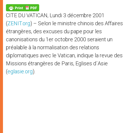
A
n
o
e
p
g
o
r
p
e
k
CITE DU VATICAN, Lundi 3 décembre 2001
r
(
ZENIT.org
) – Selon le ministre chinois des Affaires
étrangères, des excuses du pape pour les
canonisations du 1er octobre 2000 seraient un
préalable à la normalisation des relations
diplomatiques avec le Vatican, indique la revue des
Missions étrangères de Paris, Eglises d´Asie
(
eglasie.org
).