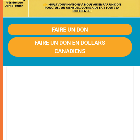
FAIRE UN DON
FAIRE UN DON EN DOLLARS
CANADIENS