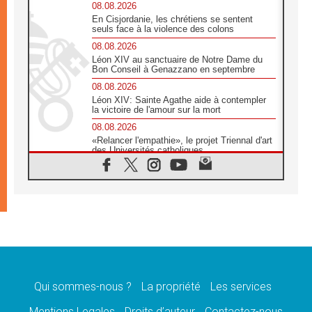
08.08.2026
En Cisjordanie, les chrétiens se sentent
seuls face à la violence des colons
08.08.2026
Léon XIV au sanctuaire de Notre Dame du
Bon Conseil à Genazzano en septembre
08.08.2026
Léon XIV: Sainte Agathe aide à contempler
la victoire de l'amour sur la mort
08.08.2026
«Relancer l'empathie», le projet Triennal d'art
des Universités catholiques
08.08.2026
Signis 2026, donner la parole aux religieuses
catholiques
08.08.2026
Au Bangladesh, l'Église accompagne les
Dalits sur le chemin de la dignité
07.08.2026
Philippines: le vicariat apostolique de
Calapan devient un diocèse
Qui sommes-nous ?
La propriété
Les services
07.08.2026
Congo-Brazzaville: le 15 août, entre solennité
Mentions Legales
Droits d’auteur
Contactez-nous
de l'Assomption et mémoire nationale