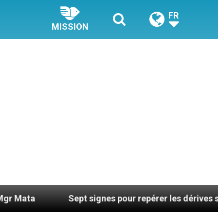
FR
MISSION
Sept signes pour repérer les dérives sectaires 