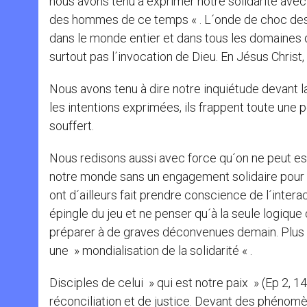
nous avons tenu à exprimer notre solidarité avec 
des hommes de ce temps « . L´onde de choc des a
dans le monde entier et dans tous les domaines de
surtout pas l´invocation de Dieu. En Jésus Chris
Nous avons tenu à dire notre inquiétude devant 
les intentions exprimées, ils frappent toute une p
souffert.
Nous redisons aussi avec force qu´on ne peut esp
notre monde sans un engagement solidaire pour 
ont d´ailleurs fait prendre conscience de l´interac
épingle du jeu et ne penser qu´à la seule logique 
préparer à de graves déconvenues demain. Plus qu
une » mondialisation de la solidarité « .
Disciples de celui » qui est notre paix » (Ep 2, 1
réconciliation et de justice. Devant des phénom