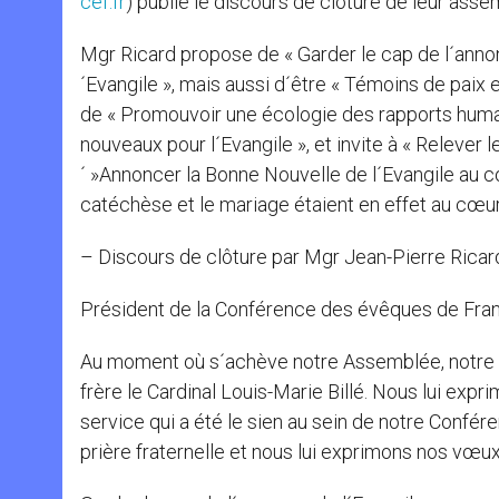
cef.fr
) publie le discours de clôture de leur ass
Mgr Ricard propose de « Garder le cap de l´annon
´Evangile », mais aussi d´être « Témoins de paix 
de « Promouvoir une écologie des rapports humai
nouveaux pour l´Evangile », et invite à « Relever l
´ »Annoncer la Bonne Nouvelle de l´Evangile au cœ
catéchèse et le mariage étaient en effet au cœu
– Discours de clôture par Mgr Jean-Pierre Ricar
Président de la Conférence des évêques de Fra
Au moment où s´achève notre Assemblée, notre p
frère le Cardinal Louis-Marie Billé. Nous lui ex
service qui a été le sien au sein de notre Confér
prière fraternelle et nous lui exprimons nos vœux