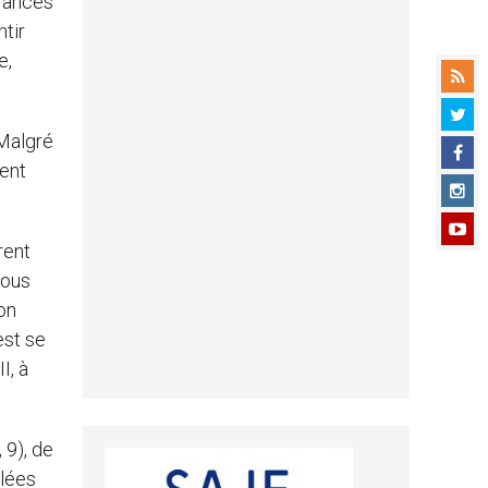
érances
tir
e,
 Malgré
ment
rent
nous
son
est se
I, à
 9), de
ôlées