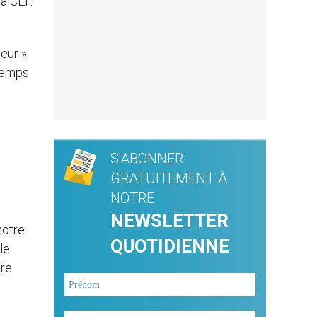
a CEF.
eur »,
 temps
S'ABONNER
GRATUITEMENT À
NOTRE
NEWSLETTER
notre
QUOTIDIENNE
le
tre