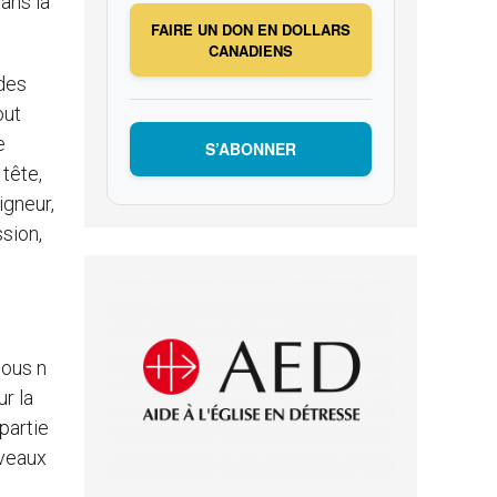
dans la
FAIRE UN DON EN DOLLARS
CANADIENS
 des
out
e
S’ABONNER
 tête,
igneur,
ssion,
nous n
r la
partie
uveaux