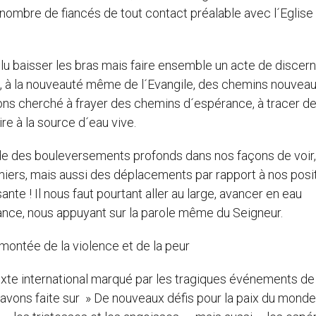
nombre de fiancés de tout contact préalable avec l´Eglise
ulu baisser les bras mais faire ensemble un acte de disce
le, à la nouveauté même de l´Evangile, des chemins nouveau
vons cherché à frayer des chemins d´espérance, à tracer d
re à la source d´eau vive.
e des bouleversements profonds dans nos façons de voir,
iers, mais aussi des déplacements par rapport à nos posi
sante ! Il nous faut pourtant aller au large, avancer en eau
fiance, nous appuyant sur la parole même du Seigneur.
montée de la violence et de la peur
xte international marqué par les tragiques événements de
avons faite sur » De nouveaux défis pour la paix du monde 