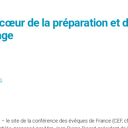
cœur de la préparation et 
age
S
) – le site de la conférence des évêques de France (CEF, cf