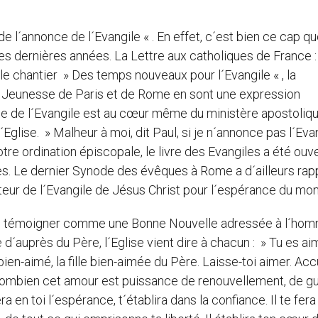
p de l´annonce de l´Evangile « . En effet, c´est bien ce cap q
s dernières années. La Lettre aux catholiques de France :
 le chantier » Des temps nouveaux pour l´Evangile « , la
Jeunesse de Paris et de Rome en sont une expression
nce de l´Evangile est au cœur même du ministère apostoliq
´Eglise. » Malheur à moi, dit Paul, si je n´annonce pas l´Eva
otre ordination épiscopale, le livre des Evangiles a été ouve
ules. Le dernier Synode des évêques à Rome a d´ailleurs rap
teur de l´Evangile de Jésus Christ pour l´espérance du mon
à en témoigner comme une Bonne Nouvelle adressée à l´hom
ie d´auprès du Père, l´Eglise vient dire à chacun : » Tu es ai
 bien-aimé, la fille bien-aimée du Père. Laisse-toi aimer. Acc
as combien cet amour est puissance de renouvellement, de g
ra en toi l´espérance, t´établira dans la confiance. Il te fer