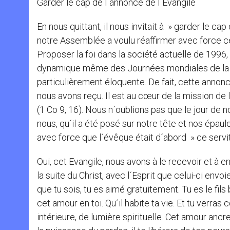
Garder le cap de l´annonce de l´Evangile
En nous quittant, il nous invitait à » garder le ca
notre Assemblée a voulu réaffirmer avec force ce
Proposer la foi dans la société actuelle de 1996,
dynamique même des Journées mondiales de la 
particulièrement éloquente. De fait, cette anno
nous avons reçu. Il est au cœur de la mission de l
(1 Co 9, 16). Nous n´oublions pas que le jour de n
nous, qu´il a été posé sur notre tête et nos épa
avec force que l´évêque était d´abord » ce servi
Oui, cet Evangile, nous avons à le recevoir et 
la suite du Christ, avec l´Esprit que celui-ci envo
que tu sois, tu es aimé gratuitement. Tu es le fils
cet amour en toi. Qu´il habite ta vie. Et tu verr
intérieure, de lumière spirituelle. Cet amour ancre