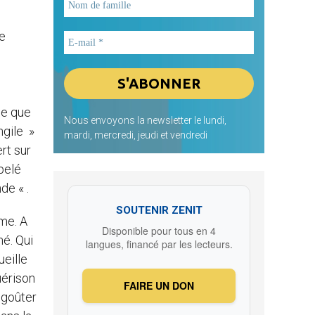
ue
ue que
Nous envoyons la newsletter le lundi,
ngile »
mardi, mercredi, jeudi et vendredi
rt sur
pelé
de « .
SOUTENIR ZENIT
me. A
Disponible pour tous en 4
mé. Qui
langues, financé par les lecteurs.
ueille
uérison
FAIRE UN DON
a goûter