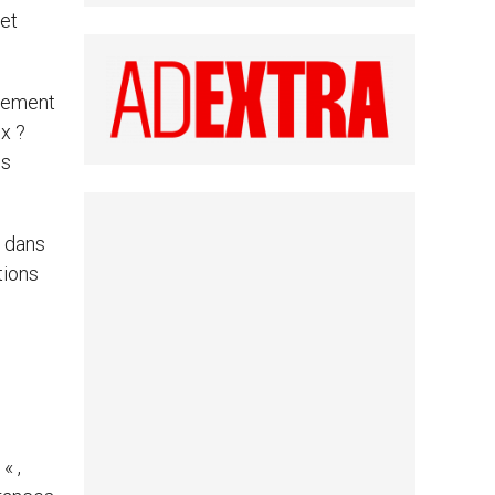
 et
rnement
x ?
es
 dans
tions
« ,