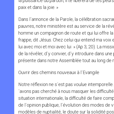
la puissance du pardon, il te libérera de tes peurs
paix et dans la joie. »
Dans l´annonce de la Parole, la célébration sacra
pauvres, notre ministère est au service de la rév
homme un compagnon de route et qui lui offre la p
frappe, dit Jésus. Chez celui qui entend ma voix e
lui avec moi et moi avec lui » (Ap 3, 20). La miss
de la révéler, d´y convier, d´y introduire dans une
présente dans notre Assemblée tout au long de n
Ouvrir des chemins nouveaux à l´Evangile
Notre réflexion ne s´est pas voulue intemporelle.
´avons pas cherché à nous masquer les difficulté
situation internationale, la difficulté de faire co
de l´opinion publique, l´évolution des modes de vi
modèles de nuptialité, le doute sur la solidité pos