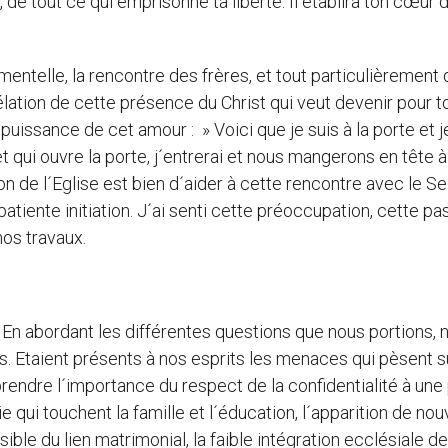
, de tout ce qui emprisonne ta liberté. Il établira ton cœur 
mentelle, la rencontre des frères, et tout particulièrement
élation de cette présence du Christ qui veut devenir pour t
uissance de cet amour : » Voici que je suis à la porte et j
t qui ouvre la porte, j´entrerai et nous mangerons en tête à
ion de l´Eglise est bien d´aider à cette rencontre avec le Se
 patiente initiation. J´ai senti cette préoccupation, cette pa
os travaux.
 En abordant les différentes questions que nous portions, 
s. Etaient présents à nos esprits les menaces qui pèsent su
mprendre l´importance du respect de la confidentialité à une 
e qui touchent la famille et l´éducation, l´apparition de no
sible du lien matrimonial, la faible intégration ecclésiale de