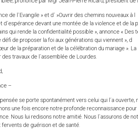
emblée, prononcé par Mgr Jean-Pierre Ricard, président de l
ce de l´Evangile » et d´ »Ouvrir des chemins nouveaux à l
et d´espérance devant une montée de la violence et de la p
ns qui rende la confidentialité possible », annonce « Des
e défi de proposer la foi aux générations qui viennent », d
ur de la préparation et de la célébration du mariage ». La
r des travaux de l´assemblée de Lourdes.
d,
nce –
ensée se porte spontanément vers celui qui l´a ouverte, 
primons une fois encore notre profonde reconnaissance pour 
ence. Nous lui redisons notre amitié. Nous l´assurons de no
 fervents de guérison et de santé.