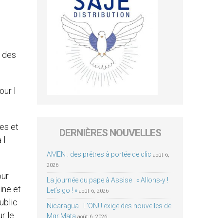
t des
our l
es et
DERNIÈRES NOUVELLES
 l
AMEN : des prêtres à portée de clic
août 6,
2026
our
La journée du pape à Assise : « Allons-y !
ine et
Let’s go ! »
août 6, 2026
ublic
Nicaragua : L’ONU exige des nouvelles de
r le
Mgr Mata
août 6, 2026