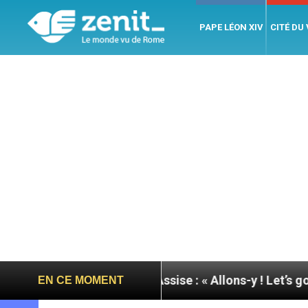
PAPE LÉON XIV
CITÉ DU
urnée du pape à Assise : « Allons-y ! Let’s go ! »
EN CE MOMENT