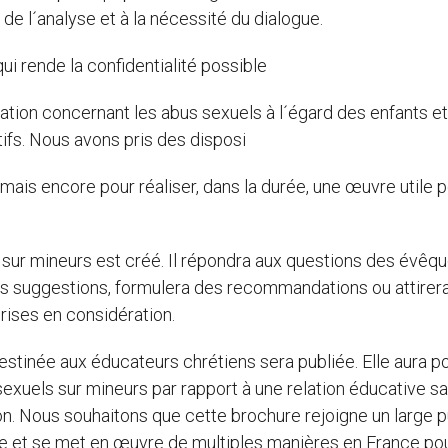
de l´analyse et à la nécessité du dialogue.
i rende la confidentialité possible
ation concernant les abus sexuels à l´égard des enfants e
ifs. Nous avons pris des disposi
mais encore pour réaliser, dans la durée, une œuvre utile p
 sur mineurs est créé. Il répondra aux questions des évêqu
es suggestions, formulera des recommandations ou attirera
prises en considération.
estinée aux éducateurs chrétiens sera publiée. Elle aura p
 sexuels sur mineurs par rapport à une relation éducative sa
on. Nous souhaitons que cette brochure rejoigne un large p
che et se met en œuvre de multiples manières en France pou