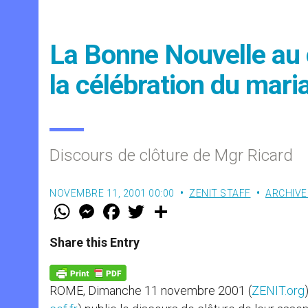
La Bonne Nouvelle au 
la célébration du mari
Discours de clôture de Mgr Ricard
NOVEMBRE 11, 2001 00:00
ZENIT STAFF
ARCHIVE
W
M
F
T
S
h
e
a
w
h
a
s
c
i
a
t
s
e
t
r
Share this Entry
s
e
b
t
e
A
n
o
e
p
g
o
r
p
e
k
ROME, Dimanche 11 novembre 2001 (
ZENIT.org
r