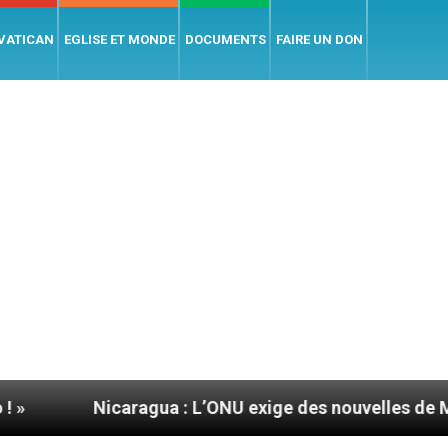
 VATICAN
EGLISE ET MONDE
DOCUMENTS
FAIRE UN DON
Nicaragua : L’ONU exige des nouvelles de Mgr Mata