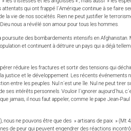
» les tristesses et les angoisses « , mais aussi » les esp
ttentats qui ont frappé l´Amérique continue à se faire sen
 la vie de nos sociétés. Rien ne peut justifier le terrorism
t, Dieu nous a révélé son amour pour tous les hommes.
la poursuite des bombardements intensifs en Afghanistan.
opulation et continuent à détruire un pays qui a déjà telle
érer réduire les fractures et sortir des tensions qui déchi
la justice et le développement. Les récents événements 
tion entre les peuples. Nul n´est une île. Nul ne peut tirer 
de ses intérêts personnels. Vouloir l´ignorer aujourd´hui, c´
e jamais, il nous faut appeler, comme le pape Jean-Paul I
4), nous ne pouvons être que des » artisans de paix » (Mt 4,
ènes de peur qui peuvent engendrer des réactions incontr