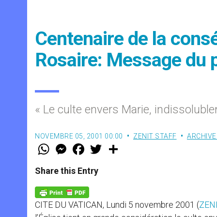
Centenaire de la consé
Rosaire: Message du 
« Le culte envers Marie, indissolublem
NOVEMBRE 05, 2001 00:00
ZENIT STAFF
ARCHIVE
W
M
F
T
S
h
e
a
w
h
a
s
c
i
a
t
s
e
t
r
Share this Entry
s
e
b
t
e
A
n
o
e
p
g
o
r
p
e
k
CITE DU VATICAN, Lundi 5 novembre 2001 (
ZENI
r