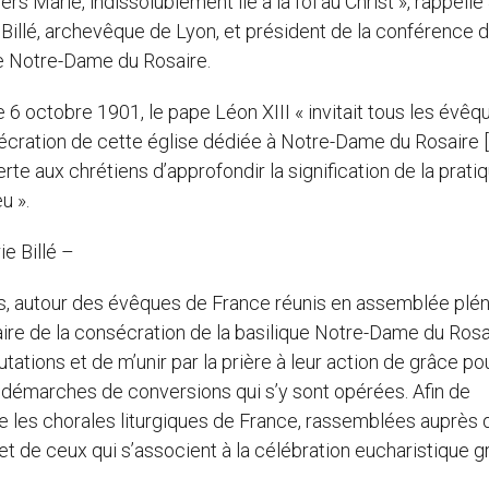
ers Marie, indissolublement lié à la foi au Christ », rappelle
 Billé, archevêque de Lyon, et président de la conférence 
de Notre-Dame du Rosaire.
le 6 octobre 1901, le pape Léon XIII « invitait tous les évêq
nsécration de cette église dédiée à Notre-Dame du Rosaire 
ferte aux chrétiens d’approfondir la signification de la prati
u ».
e Billé –
, autour des évêques de France réunis en assemblée plén
ire de la consécration de la basilique Notre-Dame du Rosai
ations et de m’unir par la prière à leur action de grâce po
es démarches de conversions qui s’y sont opérées. Afin de
que les chorales liturgiques de France, rassemblées auprès 
et de ceux qui s’associent à la célébration eucharistique 