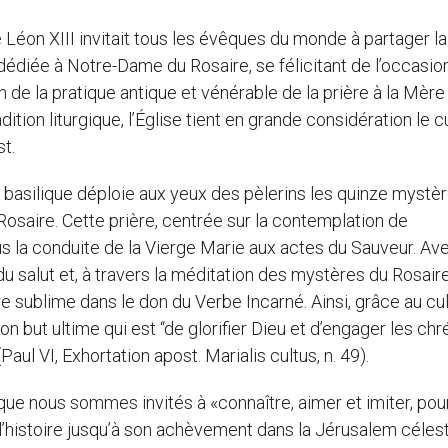
éon XIII invitait tous les évêques du monde à partager la 
 dédiée à Notre-Dame du Rosaire, se félicitant de l’occasion
on de la pratique antique et vénérable de la prière à la Mère
ition liturgique, l’Église tient en grande considération le c
st.
e basilique déploie aux yeux des pèlerins les quinze mystè
u Rosaire. Cette prière, centrée sur la contemplation de
ous la conduite de la Vierge Marie aux actes du Sauveur. Av
du salut et, à travers la méditation des mystères du Rosair
e sublime dans le don du Verbe Incarné. Ainsi, grâce au cu
on but ultime qui est “de glorifier Dieu et d’engager les chr
ul VI, Exhortation apost. Marialis cultus, n. 49).
st que nous sommes invités à «connaître, aimer et imiter, pou
lui l’histoire jusqu’à son achèvement dans la Jérusalem céles