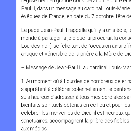
l’Église tient en grande considération le culte env
Paul II, dans un message au cardinal Louis-Marie
évêques de France, en date du 7 octobre, fête 
Le pape Jean-Paul II rappelle qu´il y a un siècle, 
monde à partager la joie que lui procurait la co
Lourdes, ndlr], se félicitant de l’occasion ainsi of
antique et vénérable de la prière à la Mère de Die
– Message de Jean-Paul II au cardinal Louis-Mari
1. Au moment où à Lourdes de nombreux pèlerins
s’apprêtent à célébrer solennellement le centena
suis heureux d’adresser à tous mes cordiales salut
bienfaits spirituels obtenus en ce lieu et pour l
célébrer les merveilles de Dieu, il est heureux 
sanctuaires, accompagnent la prière des fidèles 
aux médias.