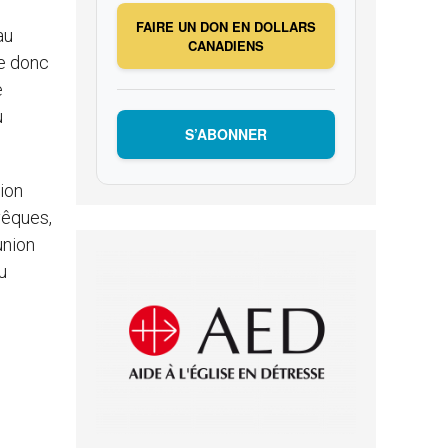
FAIRE UN DON EN DOLLARS
au
CANADIENS
ge donc
e
u
S’ABONNER
ion
vêques,
union
u