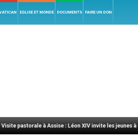
 VATICAN
EGLISE ET MONDE
DOCUMENTS
FAIRE UN DON
ale à Assise : Léon XIV invite les jeunes à devenir des a