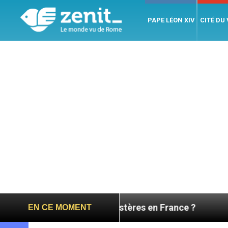
PAPE LÉON XIV
CITÉ DU
eture des monastères en France ?
Visite pastor
EN CE MOMENT