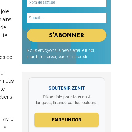
joie
 ainsi
 de
ulte
Nous envoyons la newsletter le lundi,
res de
mardi, mercredi, jeudi et vendredi
ec
e, nous
SOUTENIR ZENIT
lte
étiens
Disponible pour tous en 4
langues, financé par les lecteurs.
r vivre
FAIRE UN DON
te»