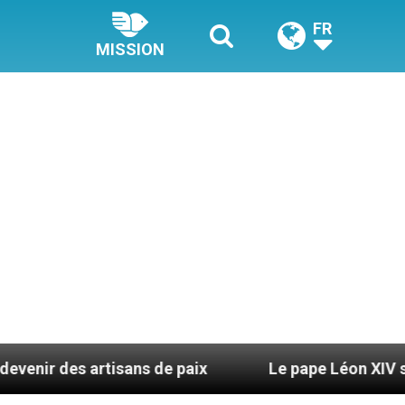
FR
MISSION
rtisans de paix
Le pape Léon XIV se rendra en U