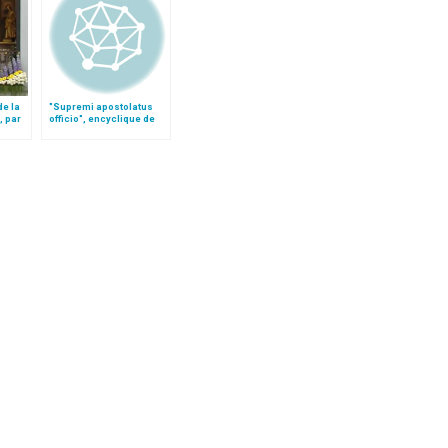
de la
"Supremi apostolatus
, par
officio", encyclique de
 O.P.
Léon XIII sur le rosaire