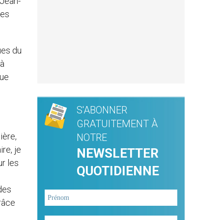
 Jean-
des
ues du
[à
que
S'ABONNER
GRATUITEMENT À
ière,
NOTRE
re, je
NEWSLETTER
ur les
QUOTIDIENNE
des
grâce