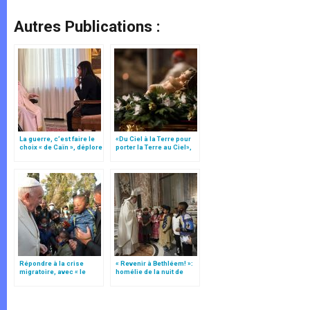
Autres Publications :
La guerre, c’est faire le
«Du Ciel à la Terre pour
choix « de Caïn », déplore
porter la Terre au Ciel»,
le pape François
par Mgr Francesco Follo
Répondre à la crise
« Revenir à Bethléem! »:
migratoire, avec « le
homélie de la nuit de
style de l’humanité »!
Noël (texte complet)
(texte complet)