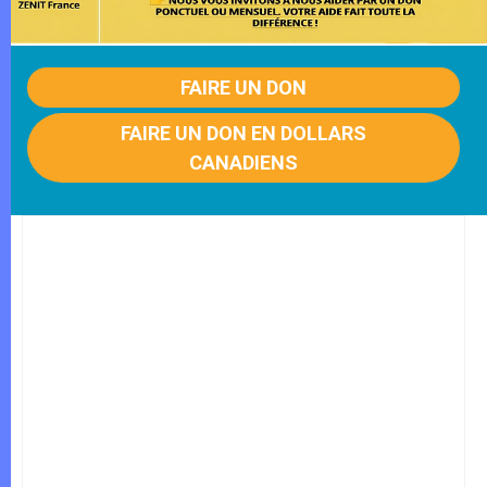
FAIRE UN DON
FAIRE UN DON EN DOLLARS
CANADIENS