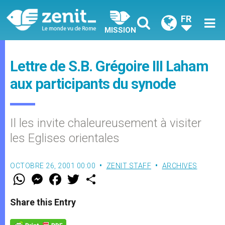
FR
MISSION
Lettre de S.B. Grégoire III Laham
aux participants du synode
Il les invite chaleureusement à visiter
les Eglises orientales
OCTOBRE 26, 2001 00:00
ZENIT STAFF
ARCHIVES
W
M
F
T
S
h
e
a
w
h
a
s
c
i
a
t
s
e
t
r
Share this Entry
s
e
b
t
e
A
n
o
e
p
g
o
r