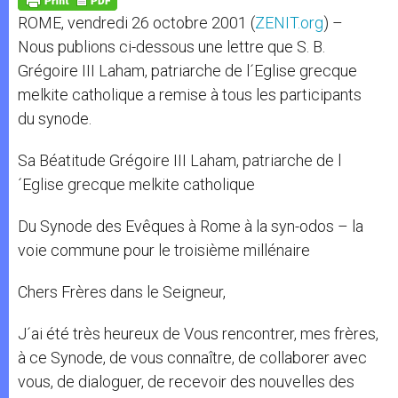
p
e
k
ROME, vendredi 26 octobre 2001 (
ZENIT.org
) –
r
Nous publions ci-dessous une lettre que S. B.
Grégoire III Laham, patriarche de l´Eglise grecque
melkite catholique a remise à tous les participants
du synode.
Sa Béatitude Grégoire III Laham, patriarche de l
´Eglise grecque melkite catholique
Du Synode des Evêques à Rome à la syn-odos – la
voie commune pour le troisième millénaire
Chers Frères dans le Seigneur,
J´ai été très heureux de Vous rencontrer, mes frères,
à ce Synode, de vous connaître, de collaborer avec
vous, de dialoguer, de recevoir des nouvelles des