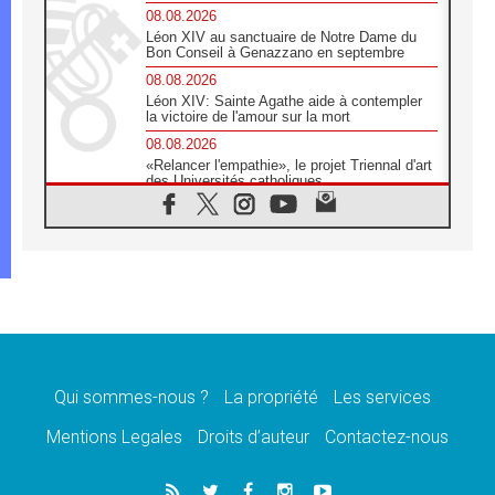
08.08.2026
Léon XIV au sanctuaire de Notre Dame du
Bon Conseil à Genazzano en septembre
08.08.2026
Léon XIV: Sainte Agathe aide à contempler
la victoire de l'amour sur la mort
08.08.2026
«Relancer l'empathie», le projet Triennal d'art
des Universités catholiques
08.08.2026
Signis 2026, donner la parole aux religieuses
catholiques
08.08.2026
Au Bangladesh, l'Église accompagne les
Dalits sur le chemin de la dignité
07.08.2026
Philippines: le vicariat apostolique de
Calapan devient un diocèse
Qui sommes-nous ?
La propriété
Les services
07.08.2026
Congo-Brazzaville: le 15 août, entre solennité
Mentions Legales
Droits d’auteur
Contactez-nous
de l'Assomption et mémoire nationale
07.08.2026
«La paix commence par l'empathie» estime