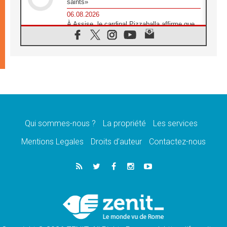
saints»
06.08.2026
À Assise, le cardinal Pizzaballa affirme que
«les chrétiens veulent la paix»
06.08.2026
Au Mexique, le cardinal Parolin invite à être
aux côtés des marginalisées
06.08.2026
À Assise, le Pape invite les jeunes à
«construire la civilisation de l'amour»
05.08.2026
La visite du Pape en Argentine portera «un
message de paix et de dignité humaine»
Qui sommes-nous ?
La propriété
Les services
05.08.2026
Mentions Legales
Droits d’auteur
Contactez-nous
«La visite du Pape en Uruguay renforcera
l'espérance» affirme Mgr Tróccoli
05.08.2026
Le nonce en Ukraine: «Il est inquiétant
d'entendre ceux qui bénissent la guerre»
05.08.2026
Léon XIV au Pérou, une lueur d'espoir pour
un peuple en quête de paix