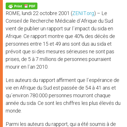
A
n
o
e
p
g
o
r
p
e
k
ROME, lundi 22 octobre 2001 (
ZENIT.org
) – Le
r
Conseil de Recherche Médicale d´Afrique du Sud
vient de publier un rapport sur l´impact du sida en
Afrique. Ce rapport montre que 40% des décès de
personnes entre 15 et 49 ans sont dus au sida et
prévoit que si des mesures sérieuses ne sont pas
prises, de 5 à 7 millions de personnes pourraient
mourir en l´an 2010.
Les auteurs du rapport affirment que l´espérance de
vie en Afrique du Sud est passée de 54 à 41 ans et
qu´environ 780.000 personnes mourront chaque
année du sida. Ce sont les chiffres les plus élevés du
monde.
Parmi les auteurs du rapport, qui a été soumis à de