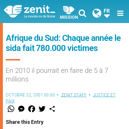
FR
MISSION
Afrique du Sud: Chaque année le
sida fait 780.000 victimes
En 2010 il pourrait en faire de 5 à 7
millions
OCTOBRE 22, 2001 00:00
ZENIT STAFF
JUSTICE ET
PAIX
W
M
F
T
S
h
e
a
w
h
a
s
c
i
a
t
s
e
t
r
Share this Entry
s
e
b
t
e