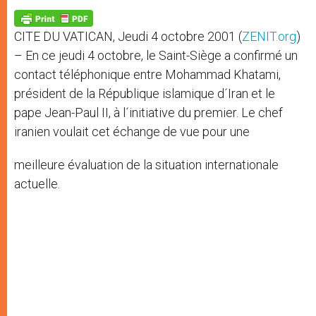
A
n
o
e
p
g
o
r
p
e
k
CITE DU VATICAN, Jeudi 4 octobre 2001 (
ZENIT.org
)
r
– En ce jeudi 4 octobre, le Saint-Siège a confirmé un
contact téléphonique entre Mohammad Khatami,
président de la République islamique d´Iran et le
pape Jean-Paul II, à l´initiative du premier. Le chef
iranien voulait cet échange de vue pour une
meilleure évaluation de la situation internationale
actuelle.