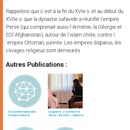
Rappelons que c´est à la fin du XVIe s. et au début du
XVIIe s. que la dynastie safavide a réunifié l´empire
Perse (qui comprenait aussi l´Arménie, la Géorgie et
SSl´Afghanistan), autour de l´islam chiite, contre l
´empire Ottoman, sunnite. Les empires disparus, les
clivages religieux sont demeurés.
Autres Publications :
Crise internationale:
La guerre, c’est faire le
Contact entre le
choix « de Caïn », déplore
président iranien et le
le pape François
pape Jean-Paul II