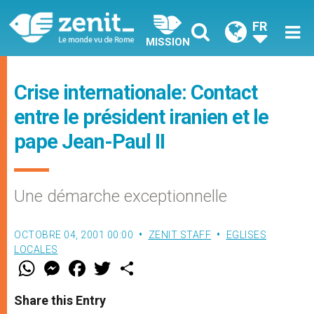
FR
MISSION
Crise internationale: Contact
entre le président iranien et le
pape Jean-Paul II
Une démarche exceptionnelle
OCTOBRE 04, 2001 00:00
ZENIT STAFF
EGLISES
LOCALES
W
M
F
T
S
h
e
a
w
h
a
s
c
i
a
t
s
e
t
r
Share this Entry
s
e
b
t
e