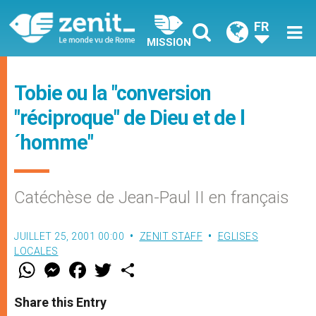
FR
MISSION
Tobie ou la "conversion
"réciproque" de Dieu et de l
´homme"
Catéchèse de Jean-Paul II en français
JUILLET 25, 2001 00:00
ZENIT STAFF
EGLISES
LOCALES
W
M
F
T
S
h
e
a
w
h
a
s
c
i
a
t
s
e
t
r
Share this Entry
s
e
b
t
e