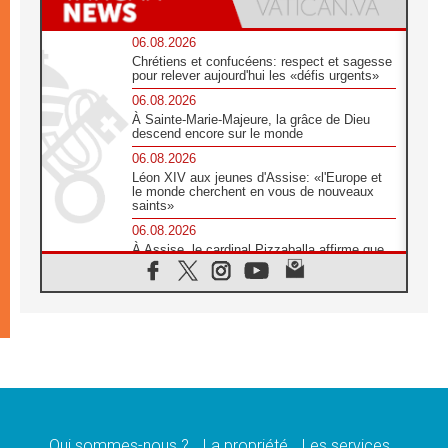
06.08.2026
Chrétiens et confucéens: respect et sagesse
pour relever aujourd'hui les «défis urgents»
06.08.2026
À Sainte-Marie-Majeure, la grâce de Dieu
descend encore sur le monde
06.08.2026
Léon XIV aux jeunes d'Assise: «l'Europe et
le monde cherchent en vous de nouveaux
saints»
06.08.2026
À Assise, le cardinal Pizzaballa affirme que
«les chrétiens veulent la paix»
06.08.2026
Au Mexique, le cardinal Parolin invite à être
aux côtés des marginalisées
06.08.2026
À Assise, le Pape invite les jeunes à
«construire la civilisation de l'amour»
05.08.2026
La visite du Pape en Argentine portera «un
message de paix et de dignité humaine»
Qui sommes-nous ?
La propriété
Les services