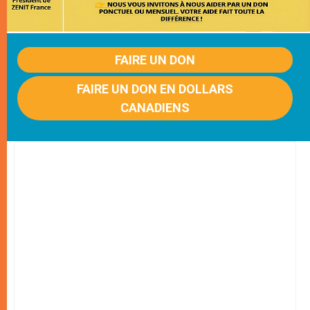
FAIRE UN DON
FAIRE UN DON EN DOLLARS
CANADIENS