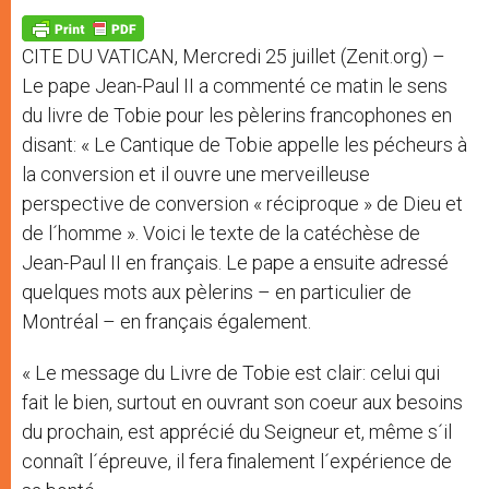
A
n
o
e
p
g
o
r
p
e
k
CITE DU VATICAN, Mercredi 25 juillet (Zenit.org) –
r
Le pape Jean-Paul II a commenté ce matin le sens
du livre de Tobie pour les pèlerins francophones en
disant: « Le Cantique de Tobie appelle les pécheurs à
la conversion et il ouvre une merveilleuse
perspective de conversion « réciproque » de Dieu et
de l´homme ». Voici le texte de la catéchèse de
Jean-Paul II en français. Le pape a ensuite adressé
quelques mots aux pèlerins – en particulier de
Montréal – en français également.
« Le message du Livre de Tobie est clair: celui qui
fait le bien, surtout en ouvrant son coeur aux besoins
du prochain, est apprécié du Seigneur et, même s´il
connaît l´épreuve, il fera finalement l´expérience de