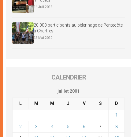
24 Juil 2026
20 000 participants au pèlerinage de Pentecôte
à Chartres
22 Mai 2026
CALENDRIER
juillet 2001
L
M
M
J
V
S
D
1
2
3
4
5
6
7
8