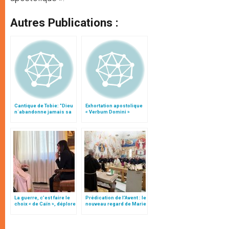
Autres Publications :
Cantique de Tobie: "Dieu
Exhortation apostolique
n´abandonne jamais sa
« Verbum Domini »
créature"
La guerre, c’est faire le
Prédication de l’Avent : le
choix « de Caïn », déplore
nouveau regard de Marie
le pape François
sur Dieu et sur le monde