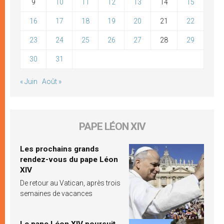
9
10
11
12
13
14
15
16
17
18
19
20
21
22
23
24
25
26
27
28
29
30
31
« Juin
Août »
PAPE LÉON XIV
Les prochains grands
rendez-vous du pape Léon
XIV
De retour au Vatican, après trois
semaines de vacances
Le pape Léon XIV poursuit