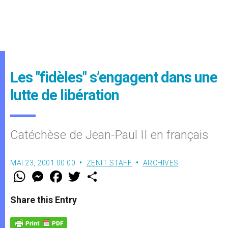
Les "fidèles" s’engagent dans une
lutte de libération
Catéchèse de Jean-Paul II en français
MAI 23, 2001 00:00
ZENIT STAFF
ARCHIVES
W
M
F
T
S
h
e
a
w
h
a
s
c
i
a
t
s
e
t
r
Share this Entry
s
e
b
t
e
A
n
o
e
p
g
o
r