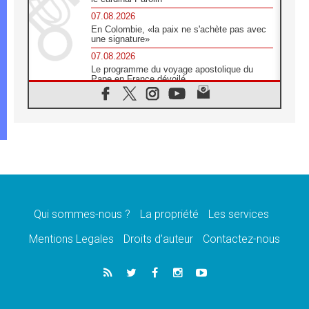
07.08.2026
En Colombie, «la paix ne s'achète pas avec
une signature»
07.08.2026
Le programme du voyage apostolique du
Pape en France dévoilé
07.08.2026
1ère Conférence continentale sur l'éducation
catholique en Afrique
07.08.2026
Un logo symbolique pour la venue du Pape
en France
07.08.2026
Cardinal Rossi: «La venue du Pape Léon en
Argentine est un hommage à François»
Qui sommes-nous ?
La propriété
Les services
07.08.2026
Hiroshima et Nagasaki, 81 ans après,
Mentions Legales
Droits d’auteur
Contactez-nous
lancement des «dix jours de prière pour la
paix»
06.08.2026
Préparatifs des JMJ 2027 à Séoul: «c'est
passionnant et l'impatience est immense!»
06.08.2026