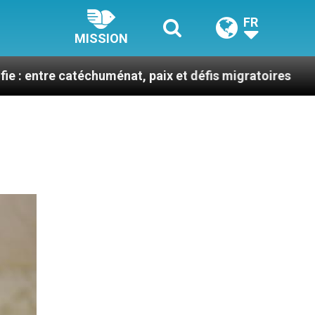
FR
MISSION
échuménat, paix et défis migratoires
Léon XIV e