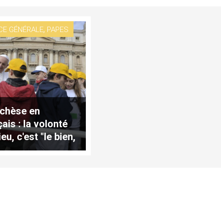
,
CE GÉNÉRALE
PAPES
chèse en
ais : la volonté
eu, c'est "le bien,
e, le salut"