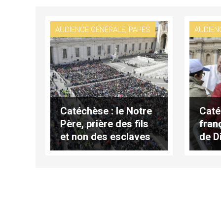
,
AUDIENCE GÉNÉRALE
PAPES
AUDIEN
Catéchèse : le Notre
Caté
Père, prière des fils
franç
et non des esclaves
de Di
(traduction
la vi
complète)