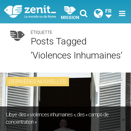
FR
MISSION
ÉTIQUETTE
Posts Tagged
‘violences Inhumaines’
DERNIÈRES NOUVELLES
Libye: des « violences inhumaines », des « camps de
concentration »