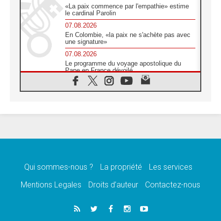
«La paix commence par l'empathie» estime
le cardinal Parolin
07.08.2026
En Colombie, «la paix ne s'achète pas avec
une signature»
07.08.2026
Le programme du voyage apostolique du
Pape en France dévoilé
07.08.2026
1ère Conférence continentale sur l'éducation
catholique en Afrique
07.08.2026
Un logo symbolique pour la venue du Pape
en France
07.08.2026
Cardinal Rossi: «La venue du Pape Léon en
Argentine est un hommage à François»
Qui sommes-nous ?
La propriété
Les services
07.08.2026
Hiroshima et Nagasaki, 81 ans après,
Mentions Legales
Droits d’auteur
Contactez-nous
lancement des «dix jours de prière pour la
paix»
06.08.2026
Préparatifs des JMJ 2027 à Séoul: «c'est
passionnant et l'impatience est immense!»