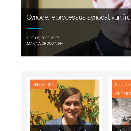
Synode: le processus synodal, «un fruit
OCT 06, 2022 19:27
MARINA DROUJININA
ENTRETIEN
ECOLOG
SECTIO