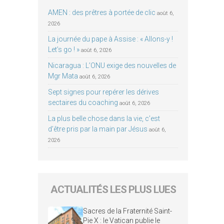
AMEN : des prêtres à portée de clic
août 6,
2026
La journée du pape à Assise : « Allons-y !
Let’s go ! »
août 6, 2026
Nicaragua : L’ONU exige des nouvelles de
Mgr Mata
août 6, 2026
Sept signes pour repérer les dérives
sectaires du coaching
août 6, 2026
La plus belle chose dans la vie, c’est
d’être pris par la main par Jésus
août 6,
2026
ACTUALITÉS LES PLUS LUES
Sacres de la Fraternité Saint-
Pie X : le Vatican publie le