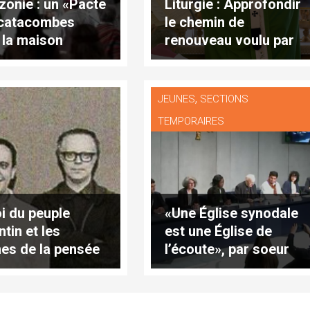
onie : un «Pacte
Liturgie : Approfondir
catacombes
le chemin de
 la maison
renouveau voulu par
une» (texte
Vatican II
let)
,
JEUNES
SECTIONS
TEMPORAIRES
oi du peuple
«Une Église synodale
tin et les
est une Église de
nes de la pensée
l’écoute», par soeur
ergoglio, dans
Nathalie Becquart
servatore
ano