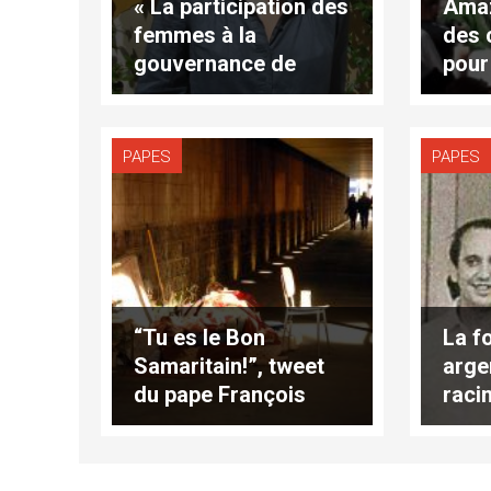
« La participation des
Amaz
femmes à la
des 
gouvernance de
pour
l’Eglise », par Agnès
comm
Desmazières
comp
PAPES
PAPES
“Tu es le Bon
La f
Samaritain!”, tweet
argen
du pape François
raci
de B
L’Os
Rom