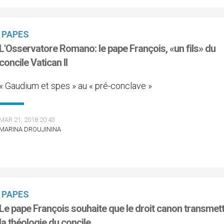
PAPES
L'Osservatore Romano: le pape François, «un fils» du
concile Vatican II
« Gaudium et spes » au « pré-conclave »
MAR 21, 2018 20:43
MARINA DROUJININA
PAPES
Le pape François souhaite que le droit canon transmet
la théologie du concile