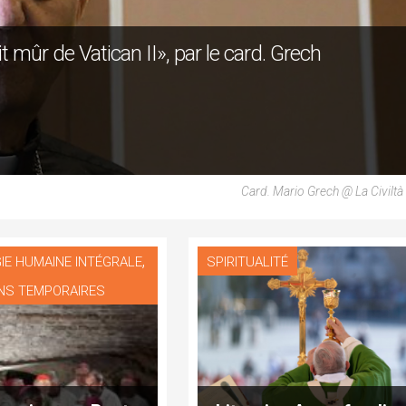
 mûr de Vatican II», par le card. Grech
Card. Mario Grech @ La Civiltà 
,
IE HUMAINE INTÉGRALE
SPIRITUALITÉ
NS TEMPORAIRES