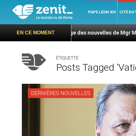
PAPE LÉON XIV
CITÉ DU
 : L’ONU exige des nouvelles de Mgr Mata
Sep
EN CE MOMENT
ÉTIQUETTE
Posts Tagged ‘vatic
DERNIÈRES NOUVELLES