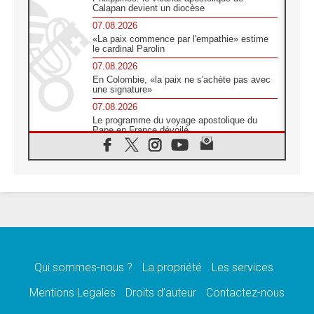
Calapan devient un diocèse
07.08.2026
«La paix commence par l'empathie» estime
le cardinal Parolin
07.08.2026
En Colombie, «la paix ne s'achète pas avec
une signature»
07.08.2026
Le programme du voyage apostolique du
Pape en France dévoilé
07.08.2026
1ère Conférence continentale sur l'éducation
catholique en Afrique
07.08.2026
Un logo symbolique pour la venue du Pape
en France
07.08.2026
Cardinal Rossi: «La venue du Pape Léon en
Argentine est un hommage à François»
Qui sommes-nous ?
La propriété
Les services
07.08.2026
Hiroshima et Nagasaki, 81 ans après,
Mentions Legales
Droits d’auteur
Contactez-nous
lancement des «dix jours de prière pour la
paix»