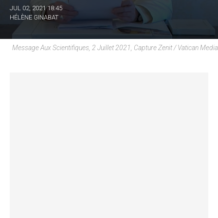
JUL 02, 2021 18:45
HÉLÈNE GINABAT
Message Aux Scientifiques, 2 Juillet 2021, Capture Zenit / Vatican Media