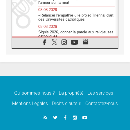
l'amour sur la mort
08.08.2026
«Relancer l'empathie», le projet Triennal d'art
des Universités catholiques
08.08.2026
Signis 2026, donner la parole aux religieuses
catholiques
08.08.2026
Au Bangladesh, l'Église accompagne les
Dalits sur le chemin de la dignité
07.08.2026
Philippines: le vicariat apostolique de
Calapan devient un diocèse
07.08.2026
Congo-Brazzaville: le 15 août, entre solennité
de l'Assomption et mémoire nationale
Qui sommes-nous ?
La propriété
Les services
07.08.2026
«La paix commence par l'empathie» estime
Mentions Legales
Droits d’auteur
Contactez-nous
le cardinal Parolin
07.08.2026
En Colombie, «la paix ne s'achète pas avec
une signature»
07.08.2026