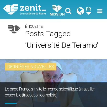
FR
MISSION
ÉTIQUETTE
Posts Tagged
‘université De Teramo’
DERNIÈRES NOUVELLES
Le pape François invite le monde scientifique à travailler
ensemble (traduction complète)