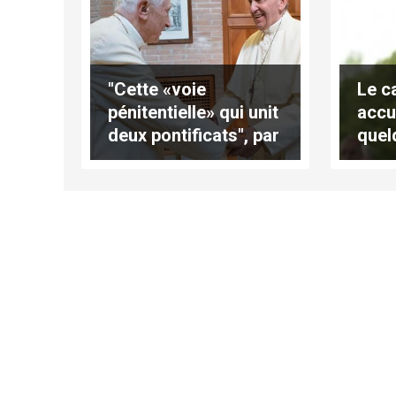
"Cette «voie
Le c
pénitentielle» qui unit
accu
deux pontificats", par
quel
Andrea Tornielli