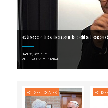
«Une contribution sur le célibat sacerdo
JAN 13, 2020 15:29
ANNE KURIAN-MONTABONE
EGLISES LOCALES
EGLISE