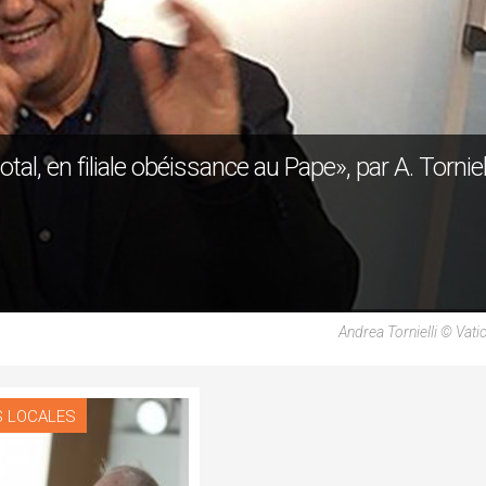
tal, en filiale obéissance au Pape», par A. Torniel
Andrea Tornielli © Vat
S LOCALES