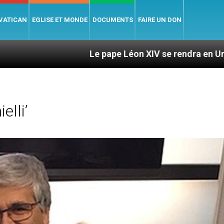
 VATICAN
EGLISE ET MONDE
DOCUMENTS
FAIRE UN DON
Le pape Léon XIV se rendra en Uruguay, en Argent
elli’