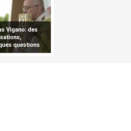
as Vigano: des
sations,
ques questions