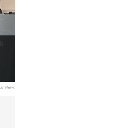
li
ican News