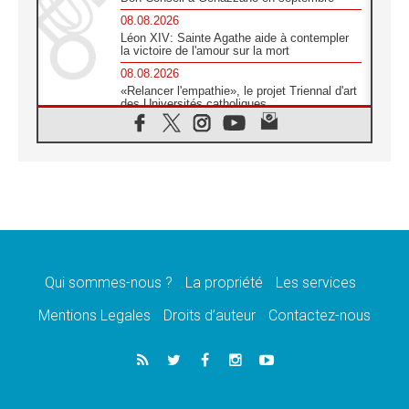
08.08.2026
Léon XIV: Sainte Agathe aide à contempler
la victoire de l'amour sur la mort
08.08.2026
«Relancer l'empathie», le projet Triennal d'art
des Universités catholiques
08.08.2026
Signis 2026, donner la parole aux religieuses
catholiques
08.08.2026
Au Bangladesh, l'Église accompagne les
Dalits sur le chemin de la dignité
07.08.2026
Philippines: le vicariat apostolique de
Calapan devient un diocèse
Qui sommes-nous ?
La propriété
Les services
07.08.2026
Congo-Brazzaville: le 15 août, entre solennité
Mentions Legales
Droits d’auteur
Contactez-nous
de l'Assomption et mémoire nationale
07.08.2026
«La paix commence par l'empathie» estime
le cardinal Parolin
07.08.2026
En Colombie, «la paix ne s'achète pas avec