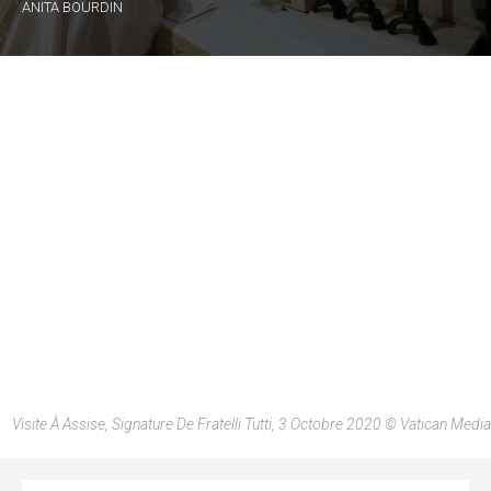
ANITA BOURDIN
Visite À Assise, Signature De Fratelli Tutti, 3 Octobre 2020 © Vatican Media