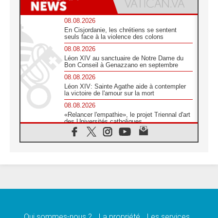
08.08.2026
En Cisjordanie, les chrétiens se sentent
seuls face à la violence des colons
08.08.2026
Léon XIV au sanctuaire de Notre Dame du
Bon Conseil à Genazzano en septembre
08.08.2026
Léon XIV: Sainte Agathe aide à contempler
la victoire de l'amour sur la mort
08.08.2026
«Relancer l'empathie», le projet Triennal d'art
des Universités catholiques
08.08.2026
Signis 2026, donner la parole aux religieuses
catholiques
08.08.2026
Au Bangladesh, l'Église accompagne les
Dalits sur le chemin de la dignité
07.08.2026
Philippines: le vicariat apostolique de
Calapan devient un diocèse
Qui sommes-nous ?
La propriété
Les services