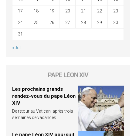
17
18
19
20
21
22
23
24
25
26
27
28
29
30
31
« Juil
PAPE LÉON XIV
Les prochains grands
rendez-vous du pape Léon
XIV
De retour au Vatican, après trois
semaines de vacances
Le pape Léon XIV poursuit