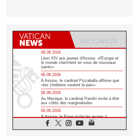
06.08.2026
Léon XIV aux jeunes d'Assise: «l'Europe et
le monde cherchent en vous de nouveaux
saints»
06.08.2026
À Assise, le cardinal Pizzaballa affirme que
«les chrétiens veulent la paix»
06.08.2026
Au Mexique, le cardinal Parolin invite à être
aux côtés des marginalisées
06.08.2026
À Assise, le Pape invite les jeunes à
«construire la civilisation de l'amour»
05.08.2026
La visite du Pape en Argentine portera «un
message de paix et de dignité humaine»