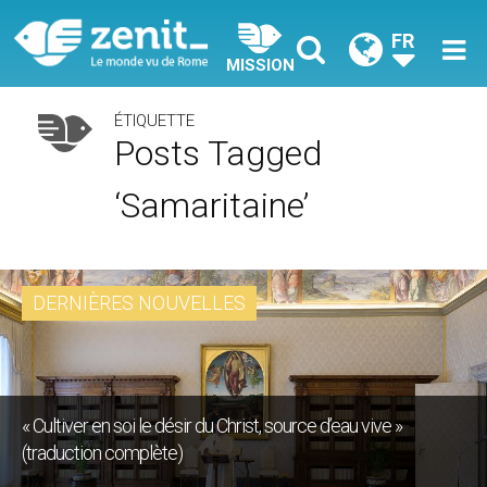
FR
MISSION
ÉTIQUETTE
Posts Tagged
‘Samaritaine’
DERNIÈRES NOUVELLES
« Cultiver en soi le désir du Christ, source d’eau vive »
(traduction complète)