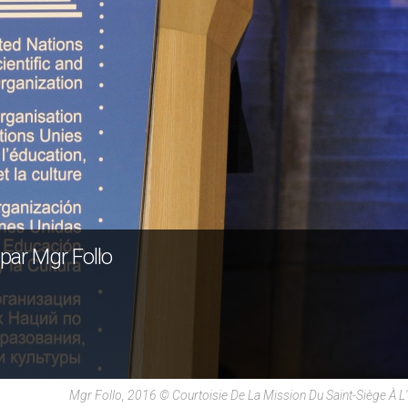
 par Mgr Follo
Mgr Follo, 2016 © Courtoisie De La Mission Du Saint-Siège À