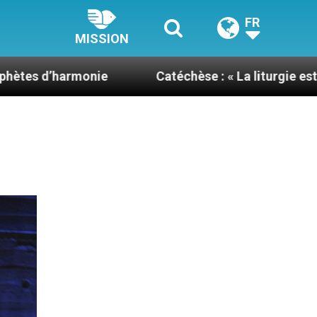
FR
MISSION
Catéchèse : « La liturgie est l’école de la prière »