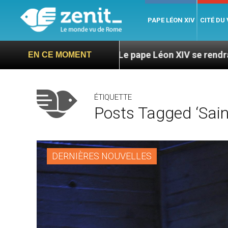
PAPE LÉON XIV
CITÉ DU
Le pape Léon XIV se rendra en Uruguay, en Arge
EN CE MOMENT
ÉTIQUETTE
Posts Tagged ‘saint
DERNIÈRES NOUVELLES