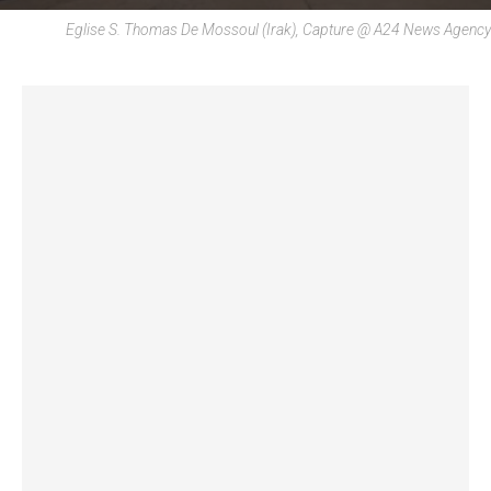
Eglise S. Thomas De Mossoul (Irak), Capture @ A24 News Agency