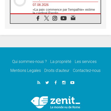
07.08.2026
«La paix commence par l'empathie» estime
le cardinal Parolin
07.08.2026
En Colombie, «la paix ne s'achète pas avec
une signature»
07.08.2026
Le programme du voyage apostolique du
Pape en France dévoilé
07.08.2026
1ère Conférence continentale sur l'éducation
catholique en Afrique
Qui sommes-nous ?
La propriété
Les services
07.08.2026
Un logo symbolique pour la venue du Pape
Mentions Legales
Droits d’auteur
Contactez-nous
en France
07.08.2026
Cardinal Rossi: «La venue du Pape Léon en
Argentine est un hommage à François»
07.08.2026
Hiroshima et Nagasaki, 81 ans après,
lancement des «dix jours de prière pour la
paix»