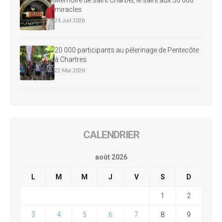
miracles
24 Juil 2026
20 000 participants au pèlerinage de Pentecôte
à Chartres
22 Mai 2026
CALENDRIER
août 2026
L
M
M
J
V
S
D
1
2
3
4
5
6
7
8
9