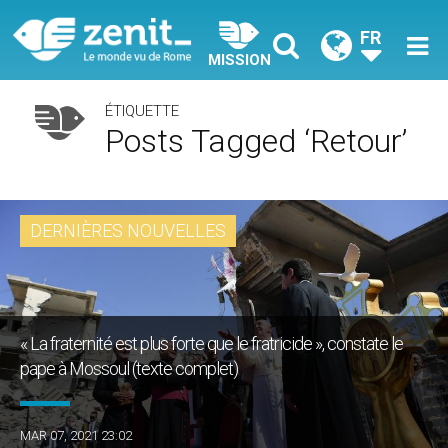
FR
MISSION
ÉTIQUETTE
Posts Tagged ‘retour’
DERNIÈRES NOUVELLES
« La fraternité est plus forte que le fratricide », constate le
pape à Mossoul (texte complet)
MAR 07, 2021 23:02