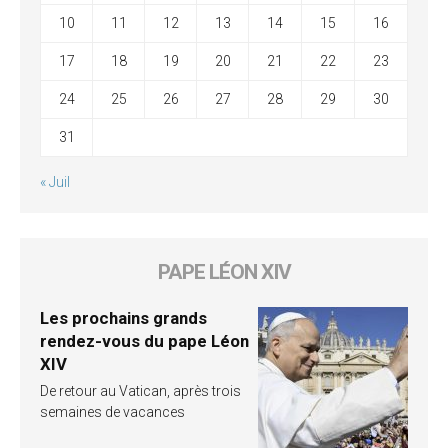
10
11
12
13
14
15
16
17
18
19
20
21
22
23
24
25
26
27
28
29
30
31
« Juil
PAPE LÉON XIV
Les prochains grands
rendez-vous du pape Léon
XIV
De retour au Vatican, après trois
semaines de vacances