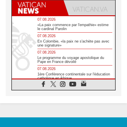
07.08.2026
«La paix commence par l'empathie» estime
le cardinal Parolin
07.08.2026
En Colombie, «la paix ne s'achète pas avec
une signature»
07.08.2026
Le programme du voyage apostolique du
Pape en France dévoilé
07.08.2026
1ère Conférence continentale sur l'éducation
catholique en Afrique
07.08.2026
Un logo symbolique pour la venue du Pape
en France
07.08.2026
Cardinal Rossi: «La venue du Pape Léon en
Argentine est un hommage à François»
07.08.2026
Hiroshima et Nagasaki, 81 ans après,