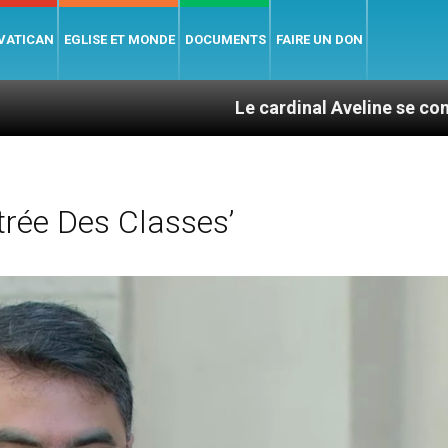
 VATICAN
EGLISE ET MONDE
DOCUMENTS
FAIRE UN DON
Le cardinal Aveline se confie : entre ca
rée Des Classes’