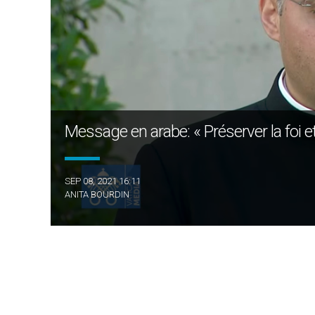
Message en arabe: « Préserver la foi et
SEP 08, 2021 16:11
ANITA BOURDIN