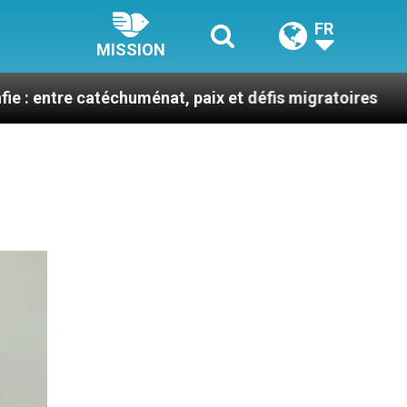
FR
MISSION
téchuménat, paix et défis migratoires
Léon XIV 