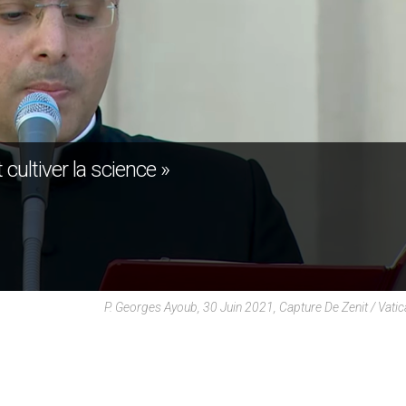
 cultiver la science »
P. Georges Ayoub, 30 Juin 2021, Capture De Zenit / Vati