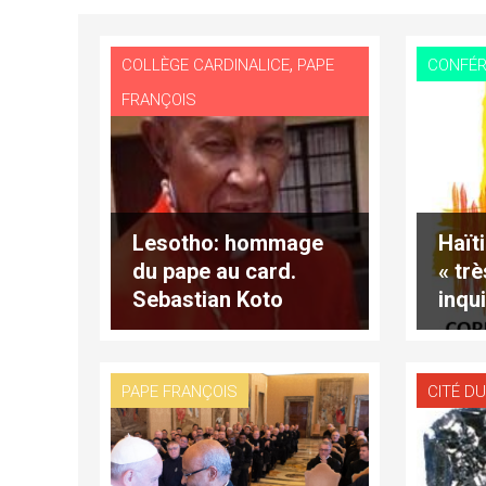
,
COLLÈGE CARDINALICE
PAPE
CONFÉR
FRANÇOIS
Lesotho: hommage
Haït
du pape au card.
« trè
Sebastian Koto
inqu
Khoarai
Fran
PAPE FRANÇOIS
CITÉ DU