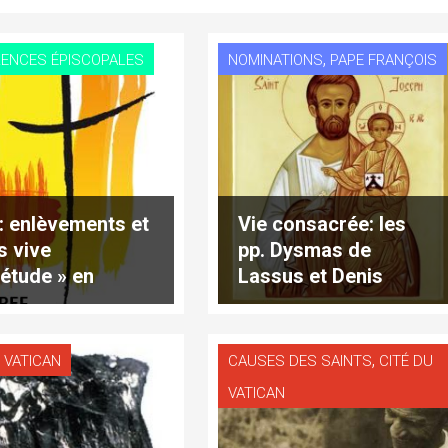
,
ENCES ÉPISCOPALES
NOMINATIONS
PAPE FRANÇOIS
i: enlèvements et
Vie consacrée: les
s vive
pp. Dysmas de
iétude » en
Lassus et Denis
ce
Chardonnens
consulteurs
,
 VATICAN
CAUSES DES SAINTS
CITÉ DU
VATICAN