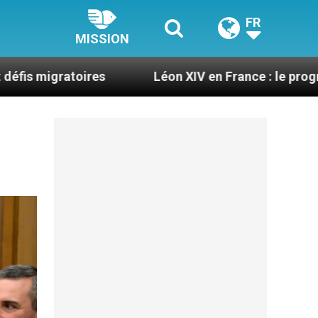
FR
MISSION
ires
Léon XIV en France : le programme détaillé