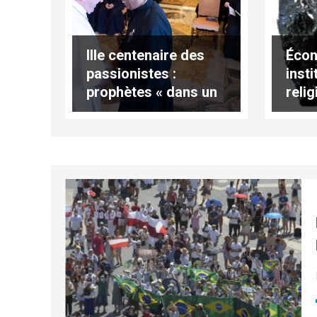
IIIe centenaire des
Écon
passionistes :
insti
prophètes « dans un
reli
monde qui perd le
reno
sens de l’amour »
dans
comb
foss