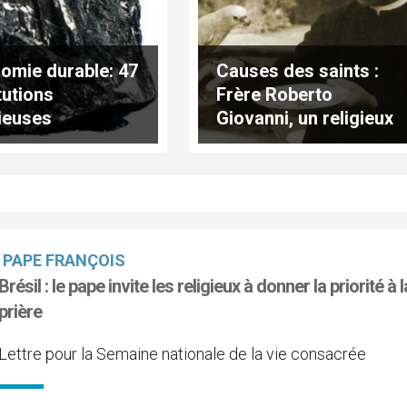
omie durable: 47
Causes des saints :
tutions
Frère Roberto
gieuses
Giovanni, un religieux
ncent à investir
du Brésil, « héroïque
 les
»
ustibles
iles
PAPE FRANÇOIS
Brésil : le pape invite les religieux à donner la priorité à l
prière
Lettre pour la Semaine nationale de la vie consacrée