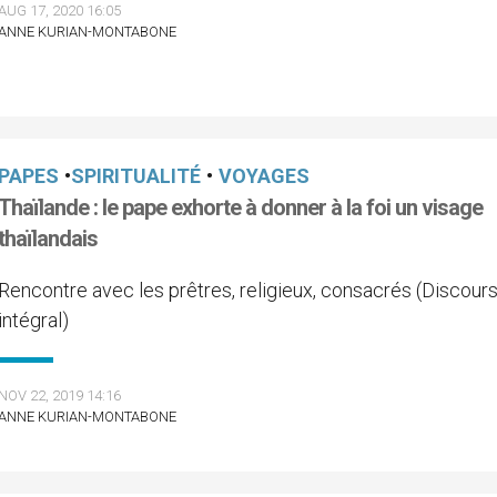
AUG 17, 2020 16:05
ANNE KURIAN-MONTABONE
PAPES
•
SPIRITUALITÉ
•
VOYAGES
Thaïlande : le pape exhorte à donner à la foi un visage
thaïlandais
Rencontre avec les prêtres, religieux, consacrés (Discour
intégral)
NOV 22, 2019 14:16
ANNE KURIAN-MONTABONE