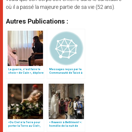
où il a passé la majeure partie de sa vie (52 ans).
Autres Publications :
La guerre, c’est faire le
Messages reçus par la
choix « de Caïn », déplore
Communauté de Taizé à
le pape François
l’occasion du décès de
Frère Roger
«Du Ciel à la Terre pour
« Revenir à Bethléem! »:
porter la Terre au Ciel»,
homélie de la nuit de
par Mgr Francesco Follo
Noël (texte complet)