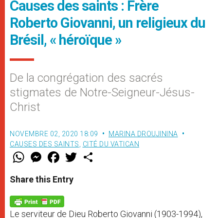
Causes des saints : Frère
Roberto Giovanni, un religieux du
Brésil, « héroïque »
De la congrégation des sacrés
stigmates de Notre-Seigneur-Jésus-
Christ
NOVEMBRE 02, 2020 18:09
MARINA DROUJININA
CAUSES DES SAINTS
,
CITÉ DU VATICAN
W
M
F
T
S
h
e
a
w
h
a
s
c
i
a
t
s
e
t
r
Share this Entry
s
e
b
t
e
A
n
o
e
p
g
o
r
p
e
k
Le serviteur de Dieu Roberto Giovanni (1903-1994),
r