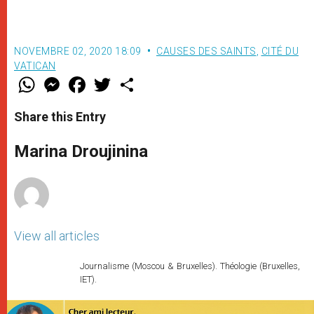
NOVEMBRE 02, 2020 18:09
CAUSES DES SAINTS
,
CITÉ DU
VATICAN
W
M
F
T
S
h
e
a
w
h
a
s
c
i
a
t
s
e
t
r
Share this Entry
s
e
b
t
e
A
n
o
e
p
g
o
r
Marina Droujinina
p
e
k
r
View all articles
Journalisme (Moscou & Bruxelles). Théologie (Bruxelles,
IET).