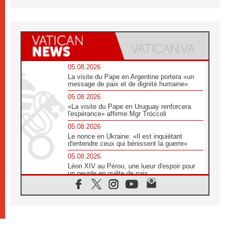
05.08.2026
La visite du Pape en Argentine portera «un
message de paix et de dignité humaine»
05.08.2026
«La visite du Pape en Uruguay renforcera
l'espérance» affirme Mgr Tróccoli
05.08.2026
Le nonce en Ukraine: «Il est inquiétant
d'entendre ceux qui bénissent la guerre»
05.08.2026
Léon XIV au Pérou, une lueur d'espoir pour
un peuple en quête de paix
05.08.2026
SCEAM: L'Église en Afrique vers
l'Assemblée ecclésiale de 2028 depuis
Addis-Abeba
05.08.2026