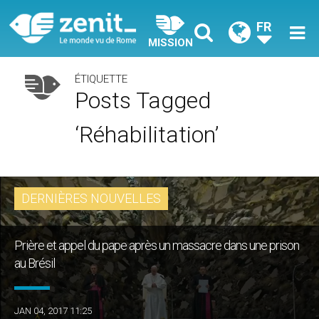
FR
MISSION
ÉTIQUETTE
Posts Tagged
‘réhabilitation’
DERNIÈRES NOUVELLES
Prière et appel du pape après un massacre dans une prison
au Brésil
JAN 04, 2017 11:25