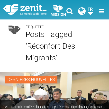
FR
MISSION
ÉTIQUETTE
Posts Tagged
‘réconfort Des
Migrants’
DERNIÈRES NOUVELLES
« La famille exilée dans le magistère du pape François », par