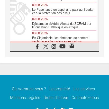
09.08.2026
Le Pape lance un appel à la paix au Soudan
et à la protection des civils
09.08.2026
Déclaration d'Addis-Abeba du SCEAM sur
l'Éducation Catholique en Afrique
08.08.2026
En Cisjordanie, les chrétiens se sentent
seuls face à la violence des colons
08.08.2026
Léon XIV au sanctuaire de Notre Dame du
Bon Conseil à Genazzano en septembre
08.08.2026
Léon XIV: Sainte Agathe aide à contempler
la victoire de l'amour sur la mort
08.08.2026
«Relancer l'empathie», le projet Triennal d'art
des Universités catholiques
Qui sommes-nous ?
La propriété
Les services
08.08.2026
Signis 2026, donner la parole aux religieuses
Mentions Legales
Droits d’auteur
Contactez-nous
catholiques
08.08.2026
Au Bangladesh, l'Église accompagne les