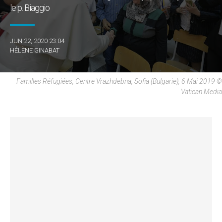
le p. Biaggio
JUN 22, 2020 23:04
HÉLÈNE GINABAT
Familles Réfugiées, Centre Vrazhdebna, Sofia (Bulgarie), 6 Mai 2019 ©
Vatican Media