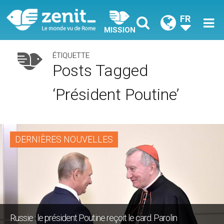
FR
MISSION
ÉTIQUETTE
Posts Tagged
‘président Poutine’
DERNIÈRES NOUVELLES
Russie : le président Poutine reçoit le card. Parolin