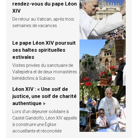
rendez-vous du pape Léon
XIV
De retour au Vatican, après trois
semaines de vacances
Le pape Léon XIV poursuit
ses haltes spirituelles
estivales
Visites privées du sanctuaire de
Vallepietra et de deux monastères
bénédictins à Subiaco
Léon XIV : « Une soif de
justice, une soif de charité
authentique »
Lors d’un déjeuner solidaire à
Castel Gandolfo, Léon XIV appelle
à construire une Église
accueillante et réconciliée