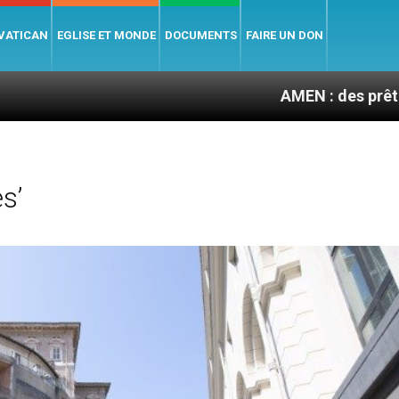
 VATICAN
EGLISE ET MONDE
DOCUMENTS
FAIRE UN DON
AMEN : des prêtres à portée d
s’