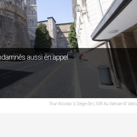
ondamnés aussi en appel
Tour Nicolas V, Siège De L'IOR Au Vatican © Vati