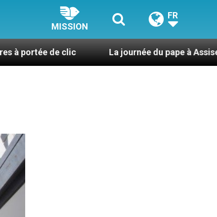
FR
MISSION
e clic
La journée du pape à Assise : « Allons-y ! 