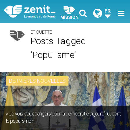
FR
MISSION
ÉTIQUETTE
Posts Tagged
‘populisme’
DERNIÈRES NOUVELLES
« Je vois deux dangers pour la démocratie aujourd’hui, dont
le populisme »