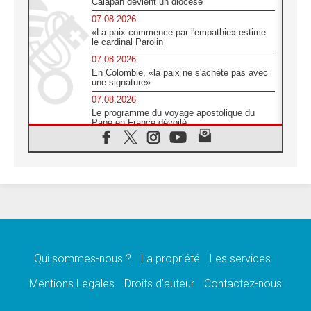
Calapan devient un diocèse
07.08.2026
«La paix commence par l'empathie» estime
le cardinal Parolin
07.08.2026
En Colombie, «la paix ne s'achète pas avec
une signature»
07.08.2026
Le programme du voyage apostolique du
Pape en France dévoilé
07.08.2026
1ère Conférence continentale sur l'éducation
catholique en Afrique
07.08.2026
Un logo symbolique pour la venue du Pape
en France
07.08.2026
Cardinal Rossi: «La venue du Pape Léon en
Argentine est un hommage à François»
Qui sommes-nous ?
La propriété
Les services
07.08.2026
Hiroshima et Nagasaki, 81 ans après,
Mentions Legales
Droits d’auteur
Contactez-nous
lancement des «dix jours de prière pour la
paix»
06.08.2026