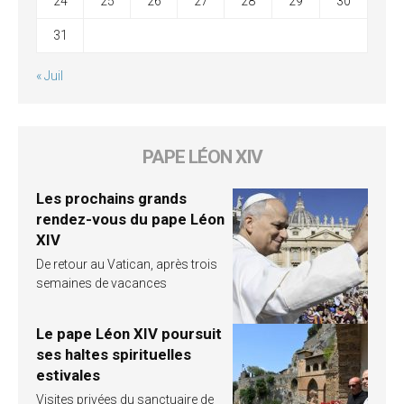
24
25
26
27
28
29
30
31
« Juil
PAPE LÉON XIV
Les prochains grands
rendez-vous du pape Léon
XIV
De retour au Vatican, après trois
semaines de vacances
Le pape Léon XIV poursuit
ses haltes spirituelles
estivales
Visites privées du sanctuaire de