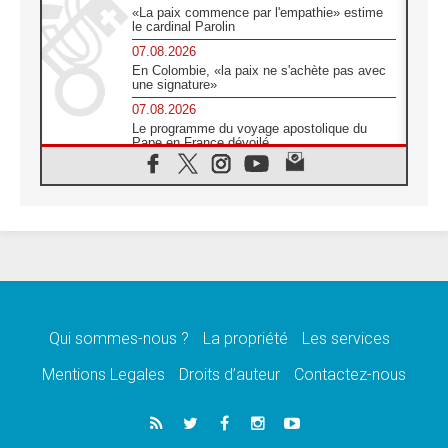
«La paix commence par l'empathie» estime
le cardinal Parolin
07.08.2026
En Colombie, «la paix ne s'achète pas avec
une signature»
07.08.2026
Le programme du voyage apostolique du
Pape en France dévoilé
07.08.2026
1ère Conférence continentale sur l'éducation
catholique en Afrique
07.08.2026
Un logo symbolique pour la venue du Pape
en France
07.08.2026
Cardinal Rossi: «La venue du Pape Léon en
Argentine est un hommage à François»
Qui sommes-nous ?
La propriété
Les services
07.08.2026
Hiroshima et Nagasaki, 81 ans après,
Mentions Legales
Droits d’auteur
Contactez-nous
lancement des «dix jours de prière pour la
paix»
06.08.2026
Préparatifs des JMJ 2027 à Séoul: «c'est
passionnant et l'impatience est immense!»