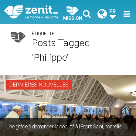
FR
MISSION
ÉTIQUETTE
Posts Tagged
‘Philippe’
DERNIÈRES NOUVELLES
Une grâce à demander: la docilité à l’Esprit Saint, homélie