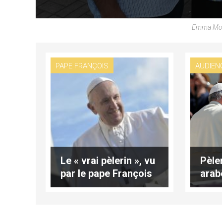
Emma Moro
PAPE FRANÇOIS
AUDIEN
Le « vrai pèlerin », vu
Pèle
par le pape François
arab