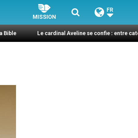
FR
MISSION
Le cardinal Aveline se confie : entre catéchuménat, p