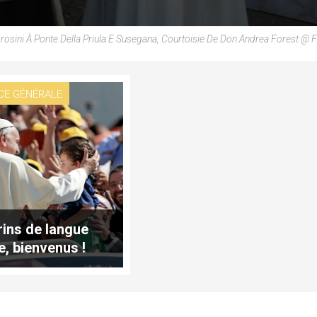
sini À Ponte Della Priula E Susegana, Courtoisie De Don Andrea Forest @
CE GÉNÉRALE
rins de langue
e, bienvenus !