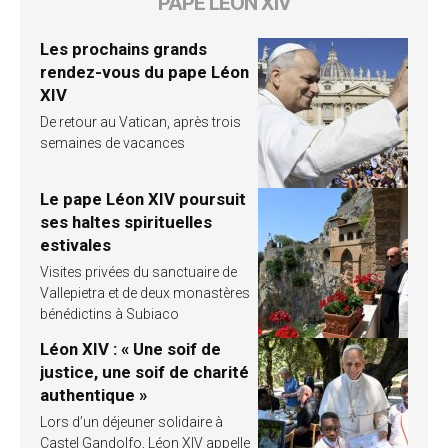
PAPE LÉON XIV
Les prochains grands
rendez-vous du pape Léon
XIV
De retour au Vatican, après trois
semaines de vacances
Le pape Léon XIV poursuit
ses haltes spirituelles
estivales
Visites privées du sanctuaire de
Vallepietra et de deux monastères
bénédictins à Subiaco
Léon XIV : « Une soif de
justice, une soif de charité
authentique »
Lors d’un déjeuner solidaire à
Castel Gandolfo, Léon XIV appelle