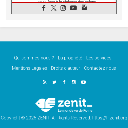
seuls face à la violence des colons
08.08.2026
Léon XIV au sanctuaire de Notre Dame du
Bon Conseil à Genazzano en septembre
08.08.2026
Léon XIV: Sainte Agathe aide à contempler
la victoire de l'amour sur la mort
08.08.2026
«Relancer l'empathie», le projet Triennal d'art
des Universités catholiques
Qui sommes-nous ?
La propriété
Les services
08.08.2026
Signis 2026, donner la parole aux religieuses
Mentions Legales
Droits d’auteur
Contactez-nous
catholiques
08.08.2026
Au Bangladesh, l'Église accompagne les
Dalits sur le chemin de la dignité
07.08.2026
Philippines: le vicariat apostolique de
Calapan devient un diocèse
Copyright © 2026 ZENIT. All Rights Reserved. https://fr.zenit.org