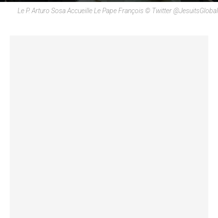
Le P. Arturo Sosa Accueille Le Pape François © Twitter @JesuitsGlobal