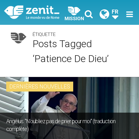
FR
MISSION
ÉTIQUETTE
Posts Tagged
‘patience De Dieu’
DERNIÈRES NOUVELLES
Angélus: "N’oubliez pas de prier pour moi" (traduction
complète)