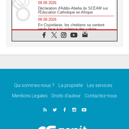
09.08.2026
Déclaration d'Addis-Abeba du SCEAM sur
l'Éducation Catholique en Afrique
08.08.2026
En Cisjordanie, les chrétiens se sentent
seuls face à la violence des colons
08.08.2026
Léon XIV au sanctuaire de Notre Dame du
Bon Conseil à Genazzano en septembre
08.08.2026
Léon XIV: Sainte Agathe aide à contempler
la victoire de l'amour sur la mort
08.08.2026
«Relancer l'empathie», le projet Triennal d'art
des Universités catholiques
Qui sommes-nous ?
La propriété
Les services
08.08.2026
Signis 2026, donner la parole aux religieuses
Mentions Legales
Droits d’auteur
Contactez-nous
catholiques
08.08.2026
Au Bangladesh, l'Église accompagne les
Dalits sur le chemin de la dignité
07.08.2026
Philippines: le vicariat apostolique de