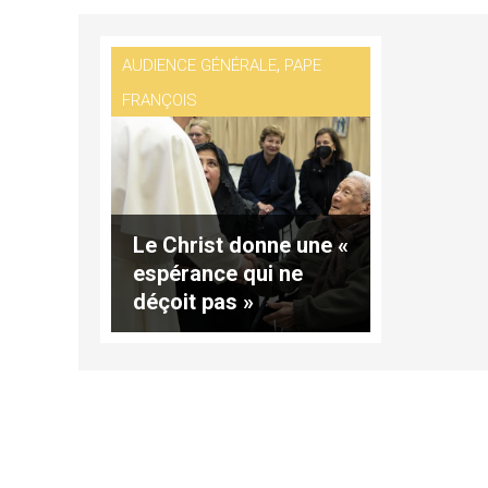
,
AUDIENCE GÉNÉRALE
PAPE
FRANÇOIS
Le Christ donne une «
espérance qui ne
déçoit pas »