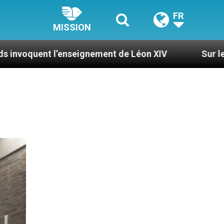
FR
MISSION
’enseignement de Léon XIV
Sur le Mont Thabor, 