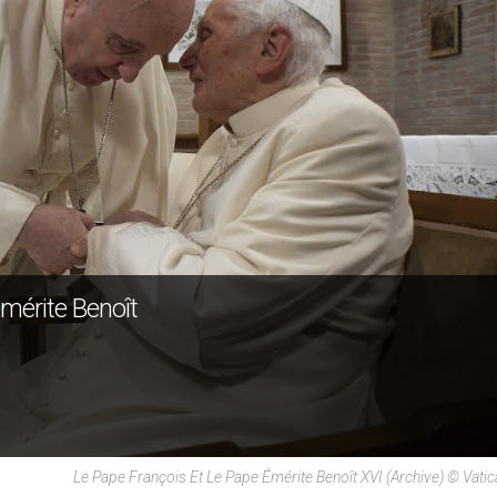
émérite Benoît
Le Pape François Et Le Pape Émérite Benoît XVI (archive) © Vati