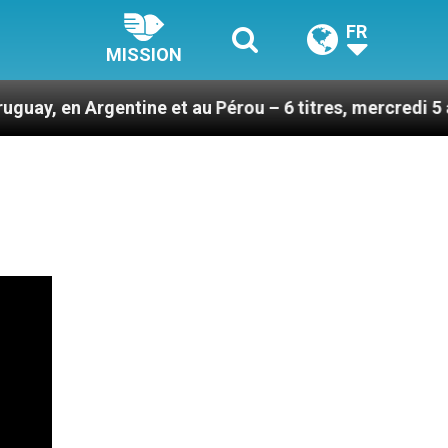
FR
MISSION
tine et au Pérou – 6 titres, mercredi 5 août 2026