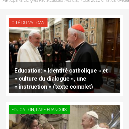
Participants Congrès Pacte Éducatif Mondial, 1 Juin 2022 © Vatican Media
CITÉ DU VATICAN
Education: « Identité catholique » et
« culture du dialogue », une
« instruction » (texte complet)
,
EDUCATION
PAPE FRANÇOIS