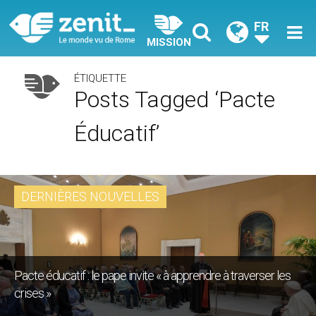
FR
MISSION
ÉTIQUETTE
Posts Tagged ‘pacte
Éducatif’
DERNIÈRES NOUVELLES
Pacte éducatif : le pape invite « à apprendre à traverser les
crises »