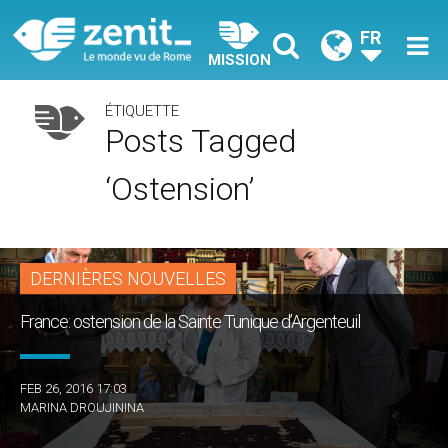
FR
MISSION
ÉTIQUETTE
Posts Tagged
‘ostension’
DERNIÈRES NOUVELLES
France: ostension de la Sainte Tunique d’Argenteuil
FEB 26, 2016 17:03
MARINA DROUJININA