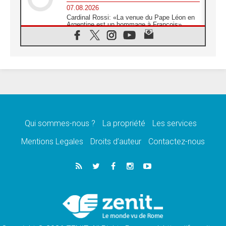
07.08.2026
Cardinal Rossi: «La venue du Pape Léon en
Argentine est un hommage à François»
07.08.2026
Hiroshima et Nagasaki, 81 ans après,
lancement des «dix jours de prière pour la
paix»
06.08.2026
Préparatifs des JMJ 2027 à Séoul: «c'est
passionnant et l'impatience est immense!»
06.08.2026
Chrétiens et confucéens: respect et sagesse
pour relever les «défis urgents»
Qui sommes-nous ?
La propriété
Les services
06.08.2026
Mentions Legales
Droits d’auteur
Contactez-nous
À Sainte-Marie-Majeure, la grâce de Dieu
descend encore sur le monde
06.08.2026
Léon XIV aux jeunes d'Assise: «l'Europe et
le monde cherchent en vous de nouveaux
saints»
06.08.2026
À Assise, le cardinal Pizzaballa affirme que
«les chrétiens veulent la paix»