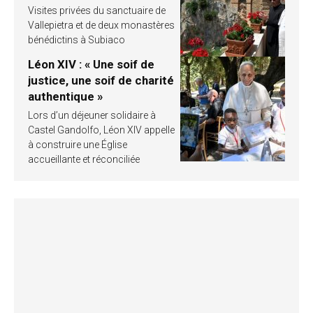
Visites privées du sanctuaire de
Vallepietra et de deux monastères
bénédictins à Subiaco
Léon XIV : « Une soif de
justice, une soif de charité
authentique »
Lors d’un déjeuner solidaire à
Castel Gandolfo, Léon XIV appelle
à construire une Église
accueillante et réconciliée