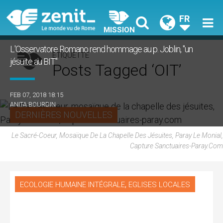
FR
MISSION
L'Osservatore Romano rend hommage au p. Joblin, "un
ÉTIQUETTE
jésuite au BIT"
Posts Tagged ‘OIT’
FEB 07, 2018 18:15
ANITA BOURDIN
DERNIÈRES NOUVELLES
Le Sacré-Coeur, Mosaïque De La Chapelle Des Jésuites, Paray Le Monial,
Capture Sanctuaires-Paray.com
,
ECOLOGIE HUMAINE INTÉGRALE
EGLISES LOCALES