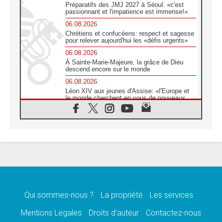
Préparatifs des JMJ 2027 à Séoul: «c'est
passionnant et l'impatience est immense!»
06.08.2026
Chrétiens et confucéens: respect et sagesse
pour relever aujourd'hui les «défis urgents»
06.08.2026
À Sainte-Marie-Majeure, la grâce de Dieu
descend encore sur le monde
06.08.2026
Léon XIV aux jeunes d'Assise: «l'Europe et
le monde cherchent en vous de nouveaux
saints»
06.08.2026
À Assise, le cardinal Pizzaballa affirme que
«les chrétiens veulent la paix»
06.08.2026
Au Mexique, le cardinal Parolin invite à être
aux côtés des marginalisées
06.08.2026
À Assise, le Pape invite les jeunes à
«construire la civilisation de l'amour»
Qui sommes-nous ?
La propriété
Les services
05.08.2026
Mentions Legales
Droits d’auteur
Contactez-nous
La visite du Pape en Argentine portera «un
message de paix et de dignité humaine»