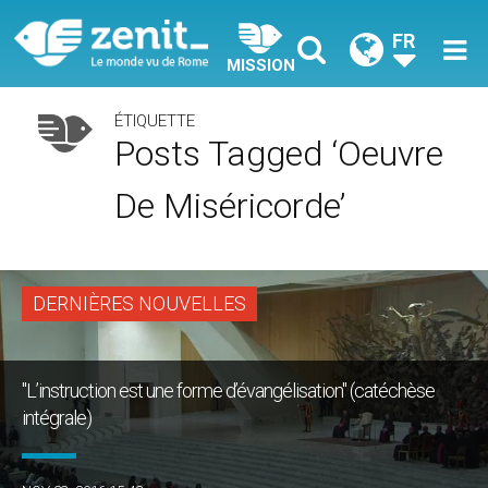
FR
MISSION
ÉTIQUETTE
Posts Tagged ‘oeuvre
De Miséricorde’
DERNIÈRES NOUVELLES
"L’instruction est une forme d’évangélisation" (catéchèse
intégrale)