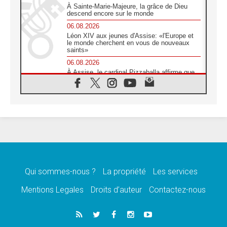
À Sainte-Marie-Majeure, la grâce de Dieu
descend encore sur le monde
06.08.2026
Léon XIV aux jeunes d'Assise: «l'Europe et
le monde cherchent en vous de nouveaux
saints»
06.08.2026
À Assise, le cardinal Pizzaballa affirme que
«les chrétiens veulent la paix»
06.08.2026
Au Mexique, le cardinal Parolin invite à être
aux côtés des marginalisées
06.08.2026
À Assise, le Pape invite les jeunes à
«construire la civilisation de l'amour»
05.08.2026
La visite du Pape en Argentine portera «un
message de paix et de dignité humaine»
Qui sommes-nous ?
La propriété
Les services
05.08.2026
Mentions Legales
Droits d’auteur
Contactez-nous
«La visite du Pape en Uruguay renforcera
l'espérance» affirme Mgr Tróccoli
05.08.2026
Le nonce en Ukraine: «Il est inquiétant
d'entendre ceux qui bénissent la guerre»