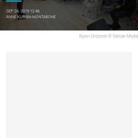
SEP 24, 2019 12:46
ANNE KURIAN-MONTABONE
Nuovi Orizzonti © Vatican Media