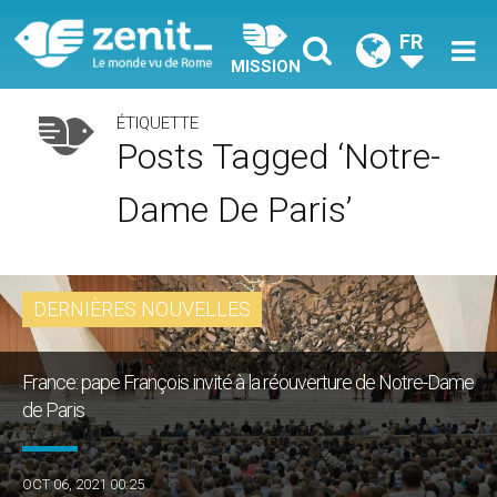
FR
MISSION
ÉTIQUETTE
Posts Tagged ‘Notre-
Dame De Paris’
DERNIÈRES NOUVELLES
France: pape François invité à la réouverture de Notre-Dame
de Paris
OCT 06, 2021 00:25