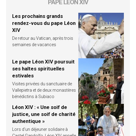
PAPE LÉON XIV
Les prochains grands
rendez-vous du pape Léon
XIV
De retour au Vatican, après trois
semaines de vacances
Le pape Léon XIV poursuit
ses haltes spirituelles
estivales
Visites privées du sanctuaire de
Vallepietra et de deux monastères
bénédictins à Subiaco
Léon XIV : « Une soif de
justice, une soif de charité
authentique »
Lors d’un déjeuner solidaire à
Castel Gandolfo, Léon XIV appelle