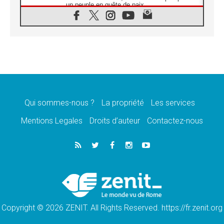
un peuple en quête de paix
05.08.2026
SCEAM: L'Église en Afrique vers
l'Assemblée ecclésiale de 2028 depuis
Addis-Abeba
05.08.2026
Le Pape exprime ses condoléances suite au
décès du cardinal Júlio Langa
05.08.2026
Le Pape attendu en novembre en Uruguay,
en Argentine et au Pérou
Qui sommes-nous ?
La propriété
Les services
05.08.2026
Mentions Legales
Droits d’auteur
Contactez-nous
Audience générale: la prière est un acte
d'espérance
04.08.2026
Léon XIV invite les Chevaliers de Colomb à
être des «prophètes de l'harmonie»
04.08.2026
Au Nigéria, attaques d'église, meurtre et
enlèvements de religieux suscitent l'émotion
Copyright © 2026 ZENIT. All Rights Reserved. https://fr.zenit.org