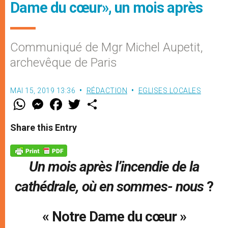
Dame du cœur», un mois après
Communiqué de Mgr Michel Aupetit,
archevêque de Paris
MAI 15, 2019 13:36
RÉDACTION
EGLISES LOCALES
W
M
F
T
S
h
e
a
w
h
a
s
c
i
a
t
s
e
t
r
Share this Entry
s
e
b
t
e
A
n
o
e
p
g
o
r
p
e
k
Un mois après l’incendie de la
r
cathédrale, où en sommes- nous
?
« Notre Dame du cœur »