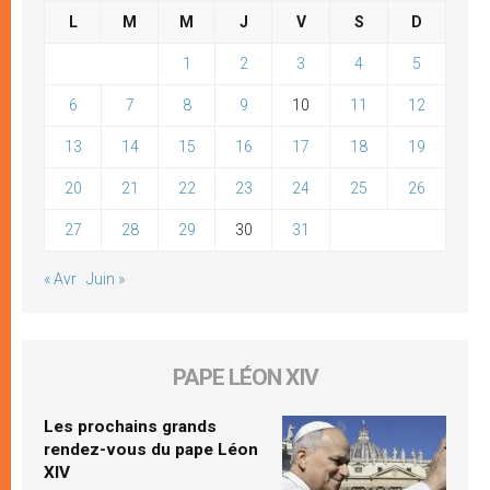
L
M
M
J
V
S
D
1
2
3
4
5
6
7
8
9
10
11
12
13
14
15
16
17
18
19
20
21
22
23
24
25
26
27
28
29
30
31
« Avr
Juin »
PAPE LÉON XIV
Les prochains grands
rendez-vous du pape Léon
XIV