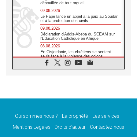
dépouillée de tout orgueil
09.08.2026
Le Pape lance un appel à la paix au Soudan
et à la protection des civils
09.08.2026
Déclaration d'Addis-Abeba du SCEAM sur
l'Éducation Catholique en Afrique
08.08.2026
En Cisjordanie, les chrétiens se sentent
seuls face à la violence des colons
08.08.2026
Léon XIV au sanctuaire de Notre Dame du
Bon Conseil à Genazzano en septembre
08.08.2026
Léon XIV: Sainte Agathe aide à contempler
la victoire de l'amour sur la mort
08.08.2026
«Relancer l'empathie», le projet Triennal d'art
des Universités catholiques
Qui sommes-nous ?
La propriété
Les services
08.08.2026
Signis 2026, donner la parole aux religieuses
Mentions Legales
Droits d’auteur
Contactez-nous
catholiques
08.08.2026