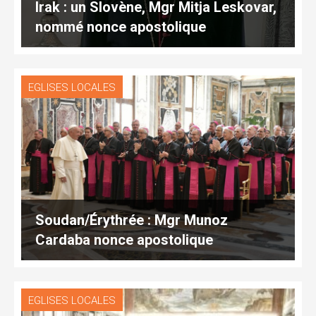
Irak : un Slovène, Mgr Mitja Leskovar,
nommé nonce apostolique
EGLISES LOCALES
Soudan/Érythrée : Mgr Munoz
Cardaba nonce apostolique
EGLISES LOCALES