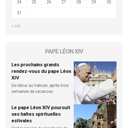
24
25
26
27
28
29
30
31
« Juil
PAPE LÉON XIV
Les prochains grands
rendez-vous du pape Léon
XIV
De retour au Vatican, après trois
semaines de vacances
Le pape Léon XIV poursuit
ses haltes spirituelles
estivales