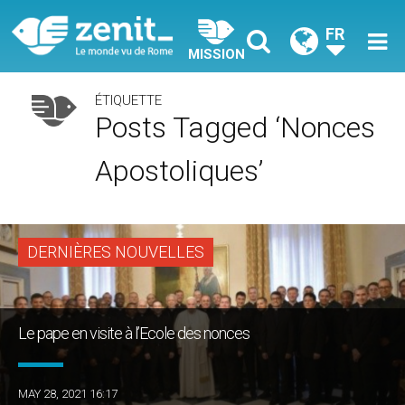
FR
MISSION
ÉTIQUETTE
Posts Tagged ‘nonces
Apostoliques’
DERNIÈRES NOUVELLES
Le pape en visite à l’Ecole des nonces
MAY 28, 2021 16:17