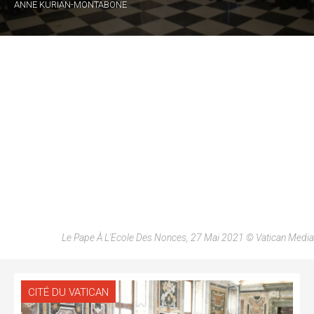
ANNE KURIAN-MONTABONE
Le Pape À L'Ecole Des Nonces, 27 Mai 2021 © Vatican Media
CITÉ DU VATICAN