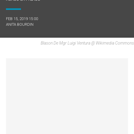
FEB 15, 2019 15:00
ANITA BOURDIN
Blason De Mgr Luigi Ventura @ Wikimedia Commons