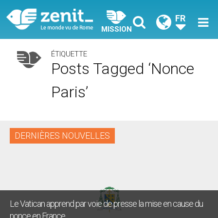
FR
MISSION
ÉTIQUETTE
Posts Tagged ‘nonce
Paris’
DERNIÈRES NOUVELLES
Le Vatican apprend par voie de presse la mise en cause du
nonce en France