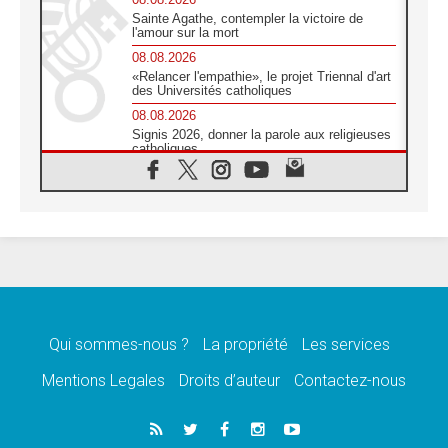
Sainte Agathe, contempler la victoire de
l'amour sur la mort
08.08.2026
«Relancer l'empathie», le projet Triennal d'art
des Universités catholiques
08.08.2026
Signis 2026, donner la parole aux religieuses
catholiques
08.08.2026
Au Bangladesh, l'Église accompagne les
Dalits sur le chemin de la dignité
07.08.2026
Philippines: le vicariat apostolique de
Calapan devient un diocèse
07.08.2026
Congo-Brazzaville: le 15 août, entre solennité
de l'Assomption et mémoire nationale
Qui sommes-nous ?
La propriété
Les services
07.08.2026
«La paix commence par l'empathie» estime
Mentions Legales
Droits d’auteur
Contactez-nous
le cardinal Parolin
07.08.2026
En Colombie, «la paix ne s'achète pas avec
une signature»