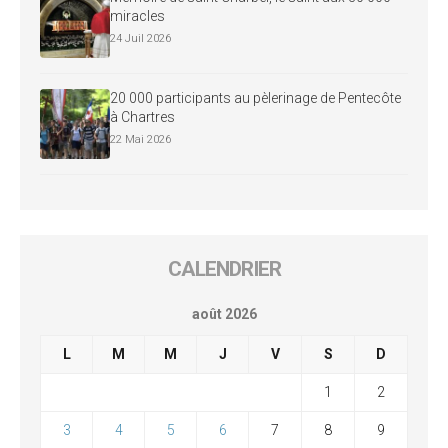
miracles
24 Juil 2026
20 000 participants au pèlerinage de Pentecôte
à Chartres
22 Mai 2026
CALENDRIER
août 2026
L
M
M
J
V
S
D
1
2
3
4
5
6
7
8
9