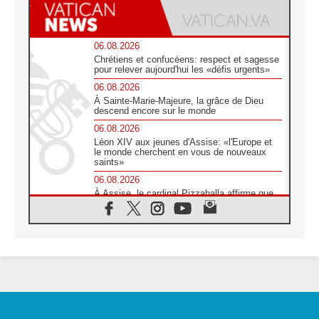
06.08.2026
Chrétiens et confucéens: respect et sagesse
pour relever aujourd'hui les «défis urgents»
06.08.2026
À Sainte-Marie-Majeure, la grâce de Dieu
descend encore sur le monde
06.08.2026
Léon XIV aux jeunes d'Assise: «l'Europe et
le monde cherchent en vous de nouveaux
saints»
06.08.2026
À Assise, le cardinal Pizzaballa affirme que
«les chrétiens veulent la paix»
06.08.2026
Au Mexique, le cardinal Parolin invite à être
aux côtés des marginalisées
06.08.2026
À Assise, le Pape invite les jeunes à
«construire la civilisation de l'amour»
05.08.2026
La visite du Pape en Argentine portera «un