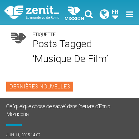
FR
MISSION
ÉTIQUETTE
Posts Tagged
‘musique De Film’
DERNIÈRES NOUVELLES
Ce "quelque chose de sacré" dans l'oeuvre d'Ennio
Morricone
JUN 11, 2015 14:07