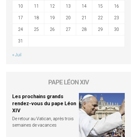
10
11
12
13
14
15
16
17
18
19
20
21
22
23
24
25
26
27
28
29
30
31
« Juil
PAPE LÉON XIV
Les prochains grands
rendez-vous du pape Léon
XIV
De retour au Vatican, après trois
semaines de vacances