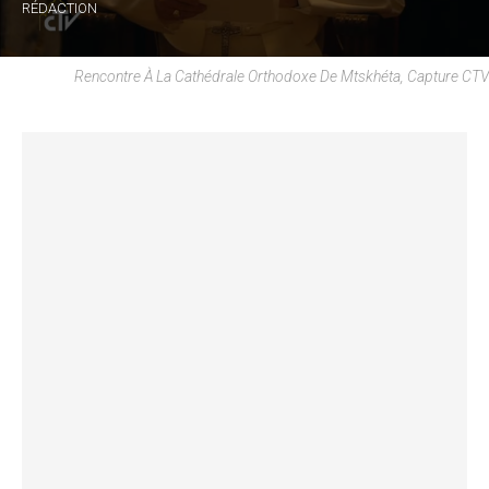
RÉDACTION
Rencontre À La Cathédrale Orthodoxe De Mtskhéta, Capture CTV