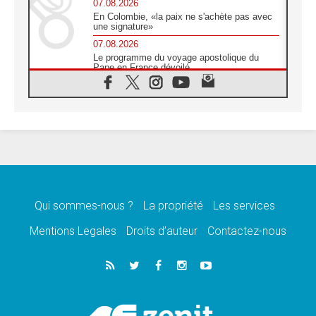
07.08.2026
En Colombie, «la paix ne s'achète pas avec
une signature»
07.08.2026
Le programme du voyage apostolique du
Pape en France dévoilé
07.08.2026
1ère Conférence continentale sur l'éducation
catholique en Afrique
07.08.2026
Un logo symbolique pour la venue du Pape
en France
07.08.2026
Cardinal Rossi: «La venue du Pape Léon en
Argentine est un hommage à François»
Qui sommes-nous ?
La propriété
Les services
07.08.2026
Hiroshima et Nagasaki, 81 ans après,
Mentions Legales
Droits d’auteur
Contactez-nous
lancement des «dix jours de prière pour la
paix»
06.08.2026
Préparatifs des JMJ 2027 à Séoul: «c'est
passionnant et l'impatience est immense!»
06.08.2026
Chrétiens et confucéens: respect et sagesse